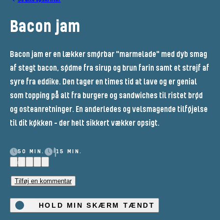
Bacon jam
Bacon jam er en lækker smørbar "marmelade" med dyb smag
af stegt bacon, sødme fra sirup og brun farin samt et strejf af
syre fra eddike. Den tager en times tid at lave og er genial
som topping på alt fra burgere og sandwiches til ristet brød
og osteanretninger. En anderledes og velsmagende tilføjelse
til dit køkken – der helt sikkert vækker opsigt.
50 MIN.
15 MIN.
(4)
Tilføj en kommentar
HOLD MIN SKÆRM TÆNDT