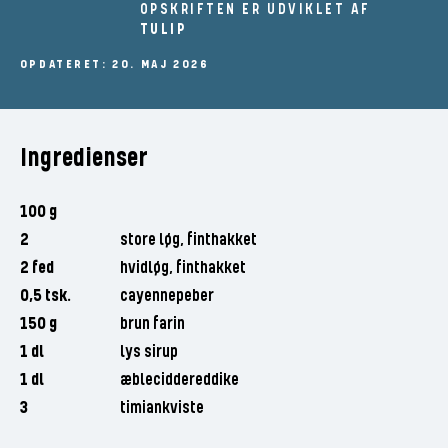
OPSKRIFTEN ER UDVIKLET AF
TULIP
OPDATERET: 20. MAJ 2026
Ingredienser
100 g
2
store løg, finthakket
2 fed
hvidløg, finthakket
0,5 tsk.
cayennepeber
150 g
brun farin
1 dl
lys sirup
1 dl
æbleciddereddike
3
timiankviste