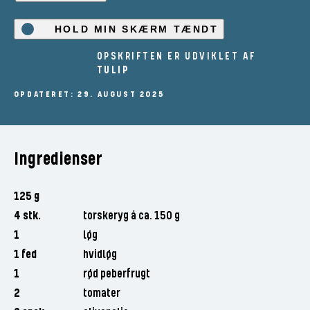
HOLD MIN SKÆRM TÆNDT
OPSKRIFTEN ER UDVIKLET AF
TULIP
OPDATERET: 29. AUGUST 2025
Ingredienser
125 g
4 stk.
torskeryg á ca. 150 g
1
løg
1 fed
hvidløg
1
rød peberfrugt
2
tomater