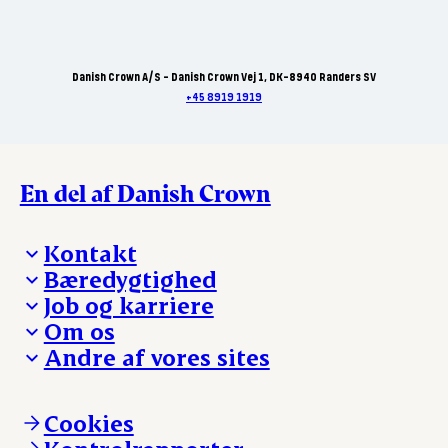
Danish Crown A/S - Danish Crown Vej 1, DK-8940 Randers SV
+45 8919 1919
En del af Danish Crown
Kontakt
Bæredygtighed
Besøg Danish Crown
Job og karriere
Presse og nyheder
Fra jord til bord
Om os
Reklamationer
Hverdagen
Arbejd med os
Andre af vores sites
Whistleblower
Ansvarlighed og nøgletal
Ledige stillinger
Hvem er vi
Øvrige henvendelser
Mød Danish Crown
Brand og visuel identitet
Andelsejere - gris
Vi går forrest
Andelsejere - kreatur
Cookies
Vores resultater
Danishcrownprofessional.com