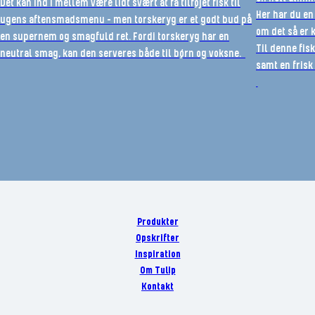
Det kan ind i mellem være lidt svært at få tilføjet fisk til
Her har du en
ugens aftensmadsmenu
–
men torskeryg er
et
godt
bud på
om det så er 
en supernem og smagfuld ret.
Fordi torskeryg har en
Til denne fisk
neutral smag, kan den serveres både til børn og voksne.
samt en frisk
Produkter
Opskrifter
Inspiration
Om Tulip
Kontakt