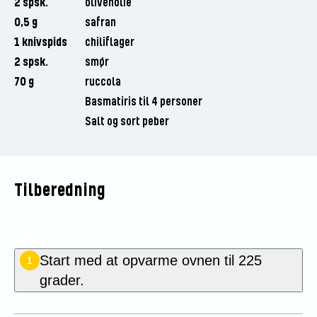
2 spsk.
olivenolie
0,5 g
safran
1 knivspids
chiliflager
2 spsk.
smør
70 g
ruccola
Basmatiris til 4 personer
Salt og sort peber
Tilberedning
Start med at opvarme ovnen til 225
1
grader.