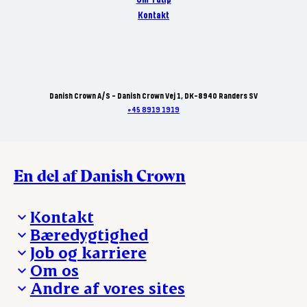
Kontakt
Danish Crown A/S - Danish Crown Vej 1, DK-8940 Randers SV
+45 8919 1919
En del af Danish Crown
Kontakt
Bæredygtighed
Besøg Danish Crown
Job og karriere
Presse og nyheder
Fra jord til bord
Om os
Reklamationer
Hverdagen
Arbejd med os
Andre af vores sites
Whistleblower
Ansvarlighed og nøgletal
Ledige stillinger
Hvem er vi
Øvrige henvendelser
Mød Danish Crown