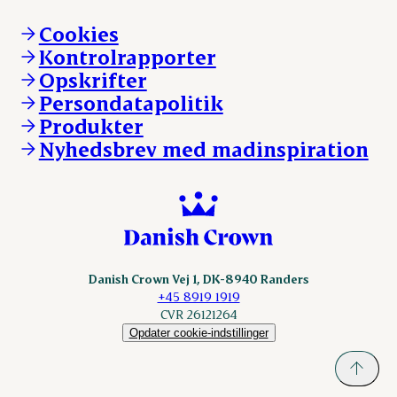
Brand og visuel identitet
Andelsejere - gris
Vi går forrest
Andelsejere - kreatur
Cookies
Vores resultater
Danishcrownprofessional.com
Kontrolrapporter
Vores lokationer
DAT-Schaub.com
Opskrifter
Kontakt
ESS-FOOD.com
Persondatapolitik
Fonden Dansk Gastronomi
KLS.se
Produkter
nordicspoor.com
Nyhedsbrev med madinspiration
Scanhide.dk
Sokolow.pl
Danish Crown Vej 1, DK-8940 Randers
+45 8919 1919
CVR 26121264
Opdater cookie-indstillinger