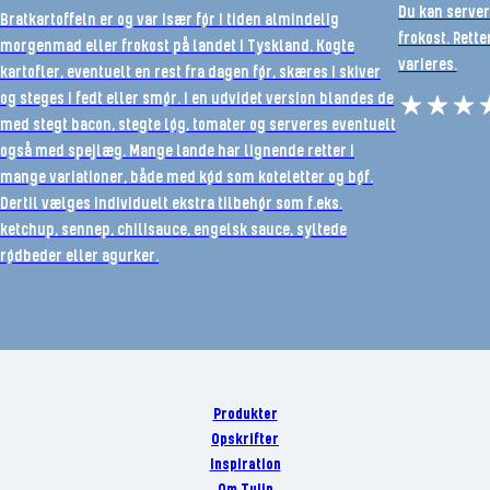
Du kan server
Bratkartoffeln er og var især før i tiden almindelig
frokost. Rette
morgenmad eller frokost på landet i Tyskland. Kogte
varieres.
kartofler, eventuelt en rest fra dagen før, skæres i skiver
og steges i fedt eller smør. I en udvidet version blandes de
med stegt bacon, stegte løg, tomater og serveres eventuelt
også med spejlæg. Mange lande har lignende retter i
mange variationer, både med kød som koteletter og bøf.
Dertil vælges individuelt ekstra tilbehør som f.eks.
ketchup, sennep, chilisauce, engelsk sauce, syltede
rødbeder eller agurker.
Produkter
Opskrifter
Inspiration
Om Tulip