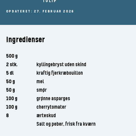
TULIP
OPDATERET: 27. FEBRUAR 2026
Ingredienser
500 g
2 stk.
kyllingebryst uden skind
5 dl
kraftig fjerkræbouillon
50 g
mel
50 g
smør
100 g
grønne asparges
100 g
cherrytomater
8
ærteskud
Salt og peber, frisk fra kværn