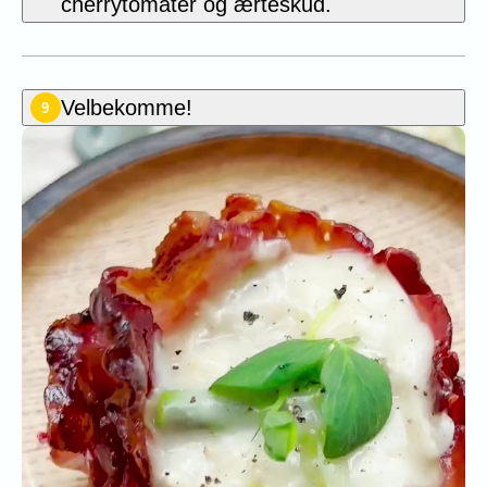
cherrytomater og ærteskud.
Velbekomme!
9