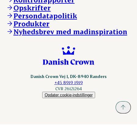
DAT-Schaub.com
Opskrifter
Kontakt
ESS-FOOD.com
Persondatapolitik
Fonden Dansk Gastronomi
KLS.se
Produkter
nordicspoor.com
Nyhedsbrev med madinspiration
Scanhide.dk
Sokolow.pl
Danish Crown Vej 1, DK-8940 Randers
+45 8919 1919
CVR 26121264
Opdater cookie-indstillinger