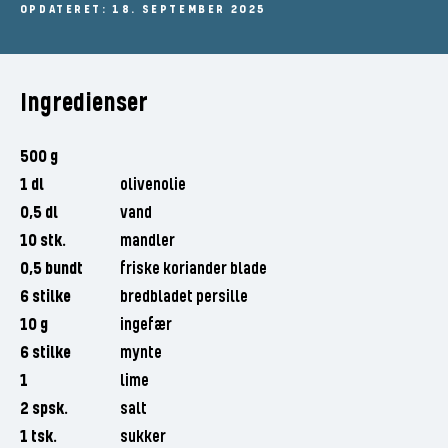
OPDATERET: 18. SEPTEMBER 2025
Ingredienser
500 g
1 dl
olivenolie
0,5 dl
vand
10 stk.
mandler
0,5 bundt
friske koriander blade
6 stilke
bredbladet persille
10 g
ingefær
6 stilke
mynte
1
lime
2 spsk.
salt
1 tsk.
sukker