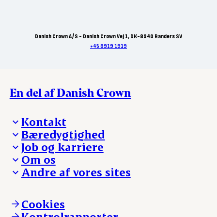
Danish Crown A/S - Danish Crown Vej 1, DK-8940 Randers SV
+45 8919 1919
En del af Danish Crown
Kontakt
Bæredygtighed
Besøg Danish Crown
Job og karriere
Presse og nyheder
Fra jord til bord
Om os
Reklamationer
Hverdagen
Arbejd med os
Andre af vores sites
Whistleblower
Ansvarlighed og nøgletal
Ledige stillinger
Hvem er vi
Øvrige henvendelser
Mød Danish Crown
Brand og visuel identitet
Andelsejere - gris
Vi går forrest
Andelsejere - kreatur
Cookies
Vores resultater
Danishcrownprofessional.com
Kontrolrapporter
Vores lokationer