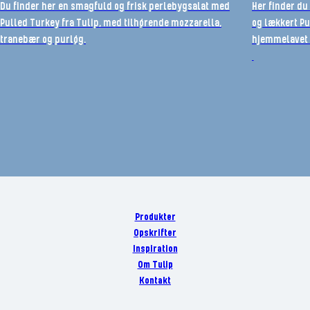
Du finder her en smagfuld og frisk perlebygsalat med
Her finder d
Pulled Turkey fra Tulip, med tilhørende mozzarella,
og lækkert Pu
tranebær og purløg.
hjemmelavet 
Produkter
Opskrifter
Inspiration
Om Tulip
Kontakt