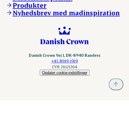
KLS.se
Produkter
nordicspoor.com
Nyhedsbrev med madinspiration
Scanhide.dk
Sokolow.pl
Danish Crown Vej 1, DK-8940 Randers
+45 8919 1919
CVR 26121264
Opdater cookie-indstillinger