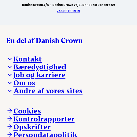
Danish Crown A/S - Danish Crown Vej 1, DK-8940 Randers SV
+45 8919 1919
En del af Danish Crown
Kontakt
Bæredygtighed
Besøg Danish Crown
Job og karriere
Presse og nyheder
Fra jord til bord
Om os
Reklamationer
Hverdagen
Arbejd med os
Andre af vores sites
Whistleblower
Ansvarlighed og nøgletal
Ledige stillinger
Hvem er vi
Øvrige henvendelser
Mød Danish Crown
Brand og visuel identitet
Andelsejere - gris
Vi går forrest
Andelsejere - kreatur
Cookies
Vores resultater
Danishcrownprofessional.com
Kontrolrapporter
Vores lokationer
DAT-Schaub.com
Opskrifter
Kontakt
ESS-FOOD.com
Persondatapolitik
Fonden Dansk Gastronomi