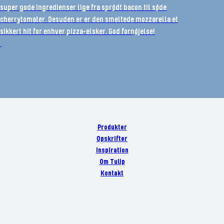
super gode ingredienser lige fra sprødt bacon til søde
cherrytomater. Desuden er er den smeltede mozzarella et
sikkert hit for enhver pizza-elsker. God fornøjelse!
Produkter
Opskrifter
Inspiration
Om Tulip
Kontakt