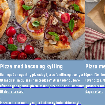
Pizza med bacon og kylling
Pizza m
Har I også en ugentlig pizzadag i jeres familie, og trænger I
Opskriften he
til inspiration til jeres næste pizza? Eller leder du bare
lover pizza. 
efter en god opskrift på en lækker pizza? Så er du kommet
garanti et hi
til det rette sted!
dagen efter.
Pizzaen her er nemlig super lækker og indeholder nogle