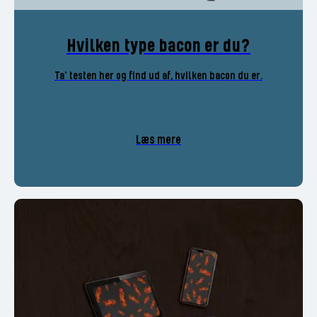
Hvilken type bacon er du?
Ta' testen her og find ud af, hvilken bacon du er.
Læs mere