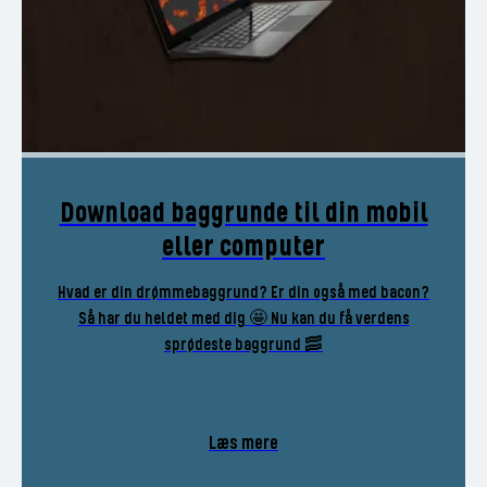
Download baggrunde til din mobil
eller computer
Hvad er din drømmebaggrund? Er din også med bacon?
Så har du heldet med dig 🤩 Nu kan du få verdens
sprødeste baggrund 🥓
Læs mere