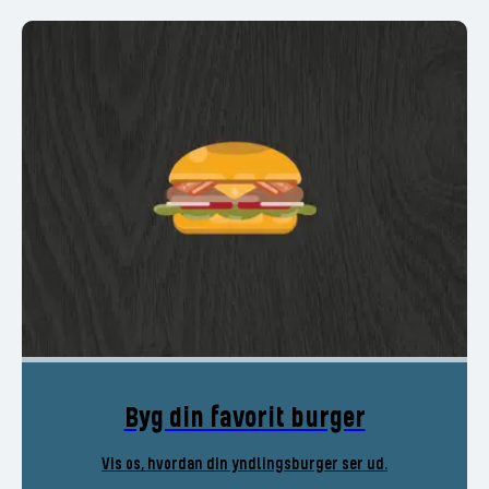
Byg din favorit burger
Vis os, hvordan din yndlingsburger ser ud.