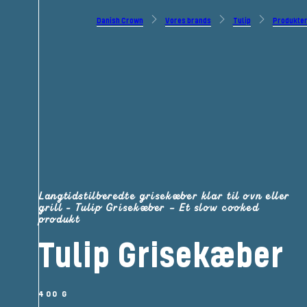
Danish Crown
Vores brands
Tulip
Produkte
Langtidstilberedte grisekæber klar til ovn eller
grill - Tulip Grisekæber – Et slow cooked
produkt
Tulip Grisekæber
400 G