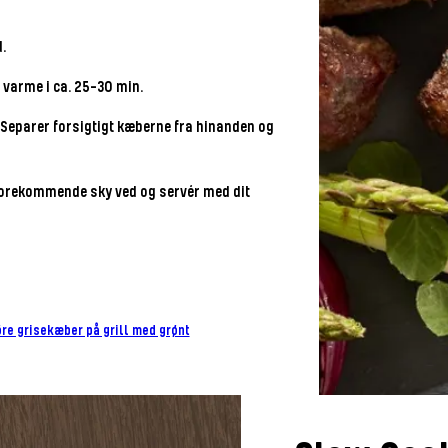
.
e varme i ca. 25-30 min.
. Separer forsigtigt kæberne fra hinanden og
forekommende sky ved og servér med dit
re grisekæber på grill med grønt