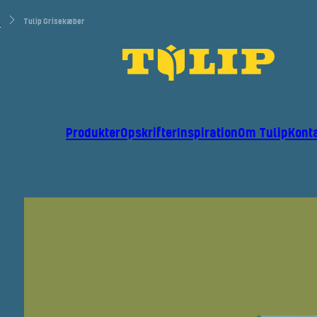
r
Tulip Grisekæber
Produkter
Opskrifter
Inspiration
Om Tulip
Kont