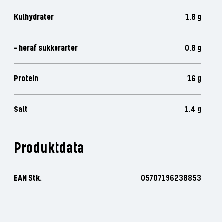
Kulhydrater
1,8 g
- heraf sukkerarter
0,8 g
Protein
16 g
Salt
1,4 g
Produktdata
EAN Stk.
05707196238853