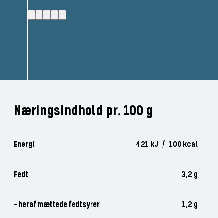
(1)
Næringsindhold pr. 100 g
Energi
421 kJ / 100 kcal
Fedt
3,2 g
- heraf mættede fedtsyrer
1,2 g