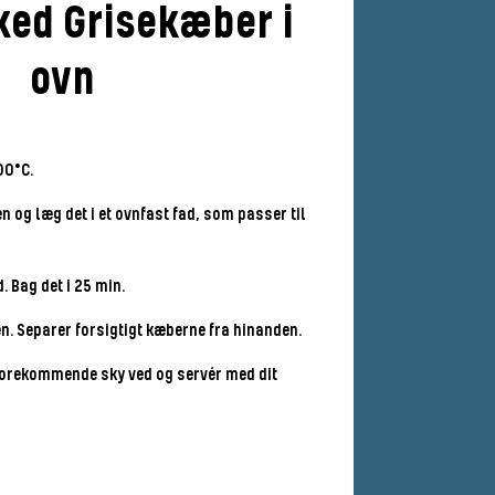
ked Grisekæber i
ovn
00°C.
n og læg det i et ovnfast fad, som passer til
 Bag det i 25 min.
n. Separer forsigtigt kæberne fra hinanden.
forekommende sky ved og servér med dit