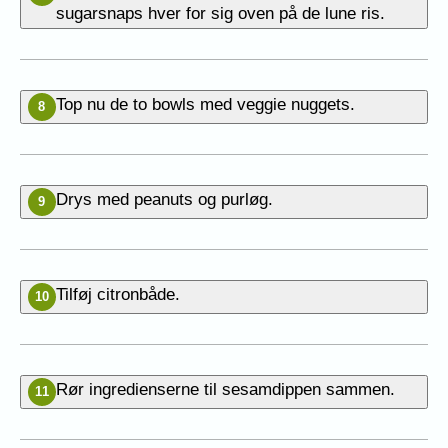
sugarsnaps hver for sig oven på de lune ris.
Top nu de to bowls med veggie nuggets.
8
Drys med peanuts og purløg.
9
Tilføj citronbåde.
10
Rør ingredienserne til sesamdippen sammen.
11