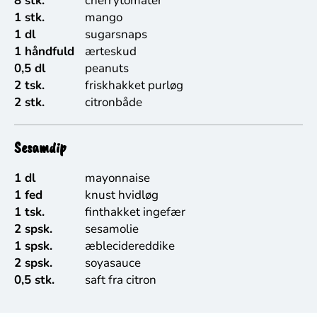
8 stk.
cherrytomater
1 stk.
mango
1 dl
sugarsnaps
1 håndfuld
ærteskud
0,5 dl
peanuts
2 tsk.
friskhakket purløg
2 stk.
citronbåde
Sesamdip
1 dl
mayonnaise
1 fed
knust hvidløg
1 tsk.
finthakket ingefær
2 spsk.
sesamolie
1 spsk.
æblecidereddike
2 spsk.
soyasauce
0,5 stk.
saft fra citron