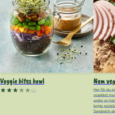
Veggie bites bowl
Nem vege
Her får du e
(2)
spækket med
under en hal
kogte perle
Sandwich-sk