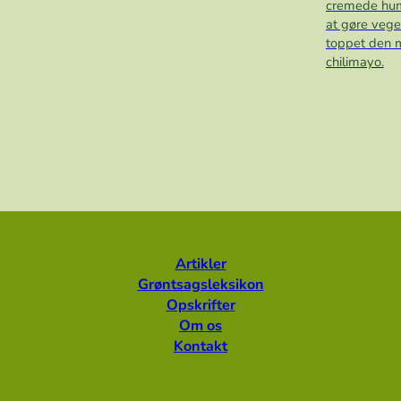
cremede hum
at gøre vege
toppet den m
chilimayo.
Artikler
Grøntsagsleksikon
Opskrifter
Om os
Kontakt