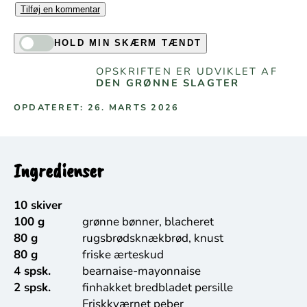
Tilføj en kommentar
HOLD MIN SKÆRM TÆNDT
OPSKRIFTEN ER UDVIKLET AF
DEN GRØNNE SLAGTER
OPDATERET: 26. MARTS 2026
Ingredienser
10 skiver
100 g
grønne bønner, blacheret
80 g
rugsbrødsknækbrød, knust
80 g
friske ærteskud
4 spsk.
bearnaise-mayonnaise
2 spsk.
finhakket bredbladet persille
Friskkværnet peber