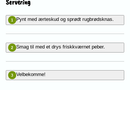
Servering
Pynt med ærteskud og sprødt rugbrødsknas.
1
Smag til med et drys friskkværnet peber.
2
Velbekomme!
3
Vær den første til at bedømme
denne opskrift