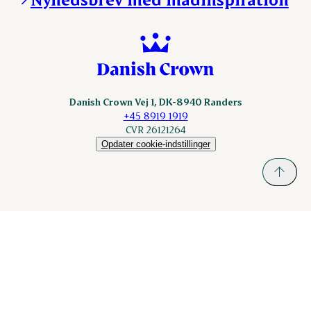
Scanhide.dk
Sokolow.pl
Danish Crown Vej 1, DK-8940 Randers
+45 8919 1919
CVR 26121264
Opdater cookie-indstillinger