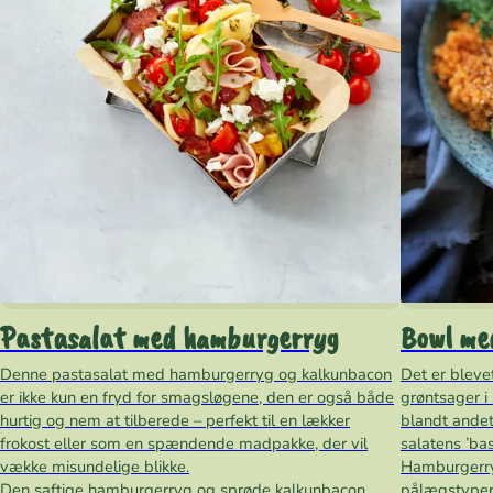
Pastasalat med hamburgerryg
Bowl me
Denne pastasalat med hamburgerryg og kalkunbacon
Det er bleve
er ikke kun en fryd for smagsløgene, den er også både
grøntsager i
hurtig og nem at tilberede – perfekt til en lækker
blandt andet
frokost eller som en spændende madpakke, der vil
salatens ’ba
vække misundelige blikke.
Hamburgerry
Den saftige hamburgerryg og sprøde kalkunbacon
pålægstyper 