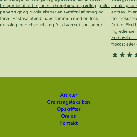
bringer liv til retten, mens cherrytomater, rødløg, grillet
smuk og som
peberfrugt og rucola skaber en symfoni af smag og
en travl hve
farve. Pastasalaten bindes sammen med en frisk
flot frokost
dressing med olivenolie og friskkværnet sort peber.
farten. Find 
ingredienser
En bowl er a
frokost elle
Artikler
Grøntsagsleksikon
Opskrifter
Om os
Kontakt