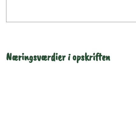
Næringsværdier i opskriften
Næringsindhold pr.
Næringsindhold pr.
100 g
person i opskriften
Total antal gram
100
285
Energi (kcal)
131,9
375,8
- Energi (kJ)
551,7
1.572,4