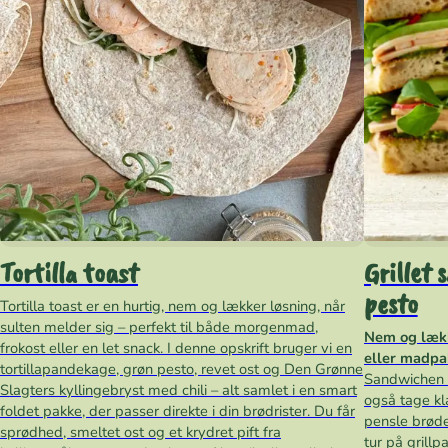
Tortilla toast
Grillet 
pesto
Tortilla toast er en hurtig, nem og lækker løsning, når
sulten melder sig – perfekt til både morgenmad,
Nem og lækk
frokost eller en let snack. I denne opskrift bruger vi en
eller madp
tortillapandekage, grøn pesto, revet ost og Den Grønne
Sandwichen e
Slagters kyllingebryst med chili – alt samlet i en smart
også tage kla
foldet pakke, der passer direkte i din brødrister. Du får
pensle brød
sprødhed, smeltet ost og et krydret pift fra
tur på grill