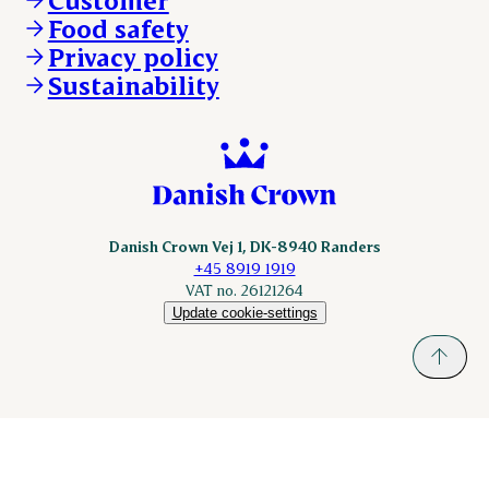
Sokolow.pl
Food safety
Privacy policy
Sustainability
Danish Crown Vej 1, DK-8940 Randers
+45 8919 1919
VAT no. 26121264
Update cookie-settings