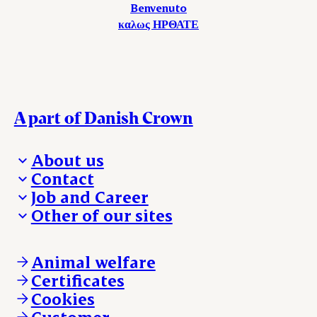
Benvenuto
καλως ΗΡΘΑΤΕ
A part of Danish Crown
About us
Contact
Who we are
Job and Career
We take the lead
Visit Danish Crown
Other of our sites
Our results
Media and News
Work with us
Our locations
Claims
Vacancies
Danishcrownprofessional.com
Whistleblower
About Danish Crown
DAT-Schaub.com
Animal welfare
Other enquiries
ESS-FOOD.com
Certificates
KLS.se
Cookies
nordicspoor.com
Customer
Scanhide.dk