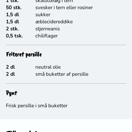
1 stk.
skalotteløg i tern
50 stk.
svesker i tern eller rosiner
1,5 dl
sukker
1,5 dl
æblecidereddike
2 stk.
stjerneanis
0,5 tsk.
chiliflager
Friteret persille
2 dl
neutral olie
2 dl
små buketter af persille
Pynt
Frisk persille i små buketter