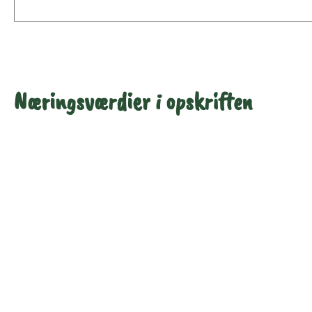
Næringsværdier i opskriften
Næringsindhold pr.
Næringsindhold pr.
100 g
person i opskriften
Total antal gram
100
521
Energi (kcal)
119
622
Fedt (g)
0.9
4.8
Kulhydrater (g)
26
134