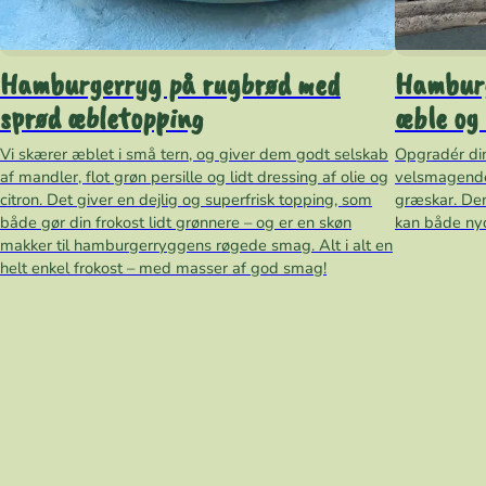
Hamburgerryg på rugbrød med
Hamburg
sprød æbletopping
æble og 
Vi skærer æblet i små tern, og giver dem godt selskab
Opgradér di
af mandler, flot grøn persille og lidt dressing af olie og
velsmagende
citron. Det giver en dejlig og superfrisk topping, som
græskar. Den
både gør din frokost lidt grønnere – og er en skøn
kan både nyd
makker til hamburgerryggens røgede smag. Alt i alt en
helt enkel frokost – med masser af god smag!