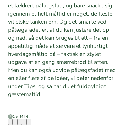
et lækkert pålægsfad, og bare snacke sig
igennem et helt måltid er noget, de fleste
vil elske tanken om. Og det smarte ved
pålægsfadet er, at du kan justere det op
og ned, så det kan bruges til alt – fra en
appetitlig måde at servere et lynhurtigt
hverdagsmåltid på – faktisk en stylet
udgave af en gang smørrebrød til aften.
Men du kan også udvide pålægsfadet med
en eller flere af de idéer, vi deler nedenfor
under Tips. og så har du et fuldgyldigt
gæstemåltid!
15 MIN.