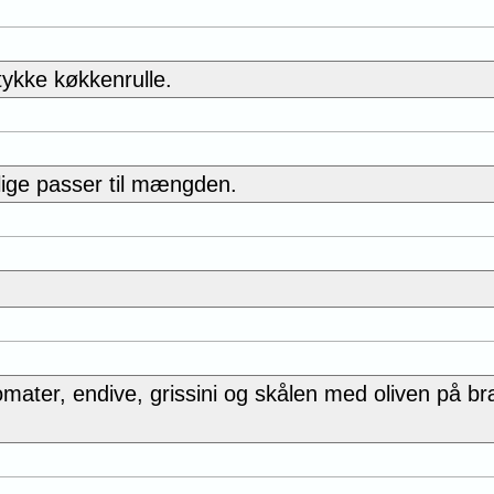
tykke køkkenrulle.
lige passer til mængden.
tomater, endive, grissini og skålen med oliven på br