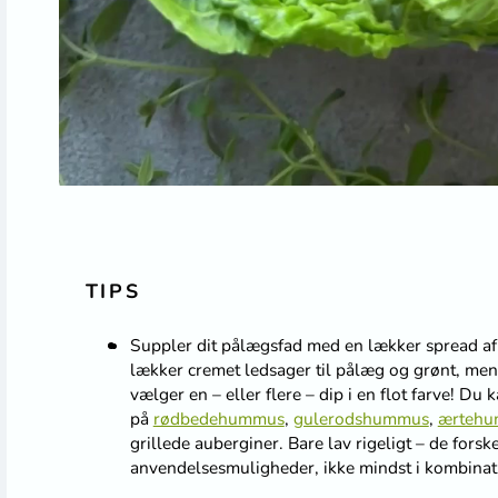
TIPS
Suppler dit pålægsfad med en lækker spread af e
lækker cremet ledsager til pålæg og grønt, men 
vælger en – eller flere – dip i en flot farve! D
på
rødbedehummus
,
gulerodshummus
,
ærteh
grillede auberginer. Bare lav rigeligt – de forske
anvendelsesmuligheder, ikke mindst i kombina