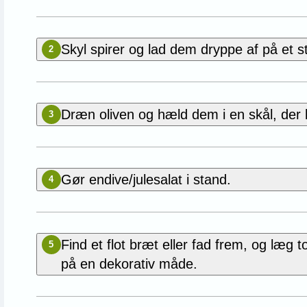
Skyl spirer og lad dem dryppe af på et s
2
Dræn oliven og hæld dem i en skål, der 
3
Gør endive/julesalat i stand.
4
Find et flot bræt eller fad frem, og læg 
5
på en dekorativ måde.