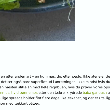
n eller anden art – en hummus, dip eller pesto. Ikke alene er de
det ser også bare superflot ud i anretningen. Ikke mindst hvis d
u kan næsten stille an med hele regnbuen, hvis du prøver vores ops
ummus
,
hvid bønnemos
eller den lækre, krydrede
baba ganoush
a
llige spreads holder fint flere dage i køleskabet, og der er utalli
tion med lækkert pålæg.