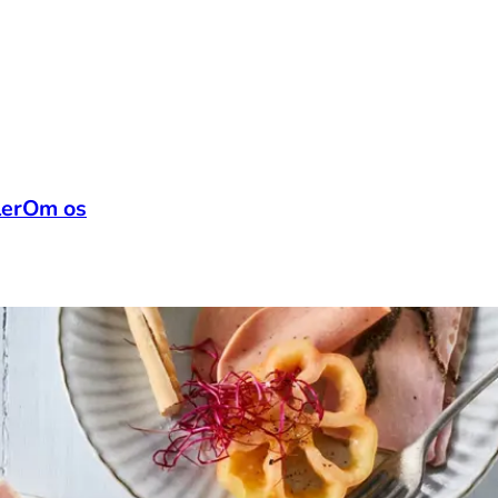
ler
Om os