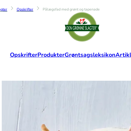
gter
Opskrifter
Pålægsfad med grønt og tapenade
Opskrifter
Produkter
Grøntsagsleksikon
Artik