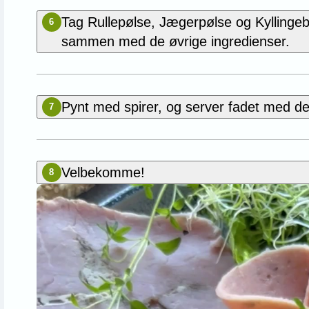
Tag Rullepølse, Jægerpølse og Kyllingeb
6
sammen med de øvrige ingredienser.
Pynt med spirer, og server fadet med d
7
Velbekomme!
8