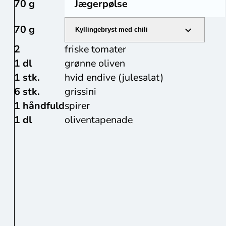
70 g
Jægerpølse
70 g
Kyllingebryst med chili
2
friske tomater
1 dl
grønne oliven
1 stk.
hvid endive (julesalat)
6 stk.
grissini
1 håndfuld
spirer
1 dl
oliventapenade