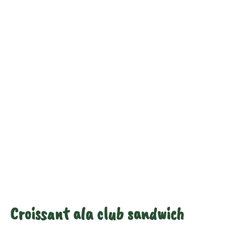
Vis mere
Protein (g)
11
29
Croissant ala club sandwich