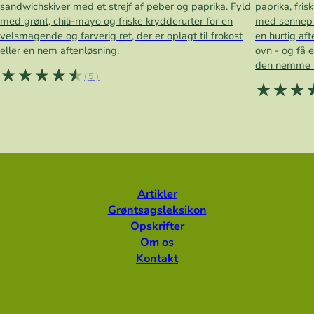
sandwichskiver med et strejf af peber og paprika. Fyld
paprika, fri
med grønt, chili-mayo og friske krydderurter for en
med sennep og
velsmagende og farverig ret, der er oplagt til frokost
en hurtig aft
eller en nem aftenløsning.
ovn - og få 
den nemme 
(5)
Artikler
Grøntsagsleksikon
Opskrifter
Om os
Kontakt