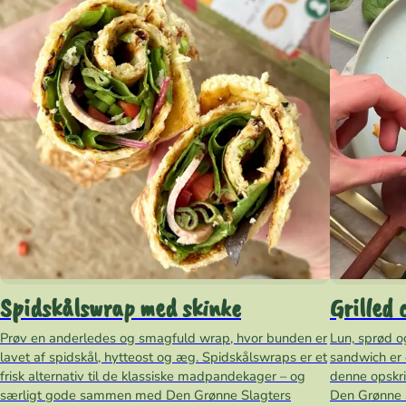
Spidskålswrap med skinke
Grilled 
Prøv en anderledes og smagfuld wrap, hvor bunden er
Lun, sprød o
lavet af spidskål, hytteost og æg. Spidskålswraps er et
sandwich er 
frisk alternativ til de klassiske madpandekager – og
denne opskri
særligt gode sammen med Den Grønne Slagters
Den Grønne S