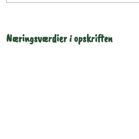
Næringsværdier i opskriften
Næringsindhold pr.
Næringsindhold pr.
100 g
person i opskriften
Total antal gram
100
259
Energi (kcal)
343
889
Fedt (g)
22
57
Kulhydrater (g)
25
64