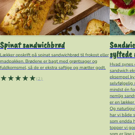
Spinat sandwichbrød
Sandwic
syltede 
Lækker opskrift på spinat sandwichbrød til frokost eller
madpakken. Brødene er bagt med grøntsager og
Hvad synes d
fuldkornsmel, så de er ekstra saftige og mætter godt.
sandwich eks
eksempel kyl
(2)
selvfølgelig
mindst én fo
nemlig sand
er en lækker
Og naturligvi
har vi både 
som endda ha
topper vi go
som er lige 