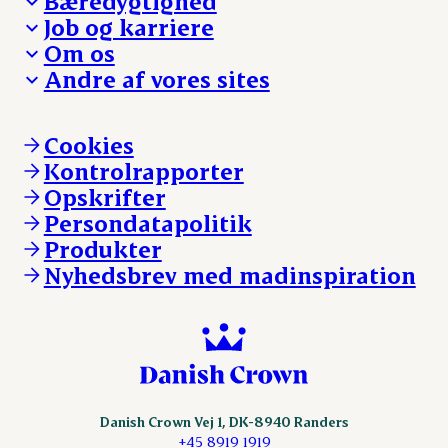
Bæredygtighed
Besøg Danish Crown
Job og karriere
Presse og nyheder
Fra jord til bord
Om os
Reklamationer
Hverdagen
Arbejd med os
Andre af vores sites
Whistleblower
Ansvarlighed og nøgletal
Ledige stillinger
Hvem er vi
Øvrige henvendelser
Mød Danish Crown
Brand og visuel identitet
Andelsejere - gris
Vi går forrest
Andelsejere - kreatur
Cookies
Vores resultater
Danishcrownprofessional.com
Kontrolrapporter
Vores lokationer
DAT-Schaub.com
Opskrifter
Kontakt
ESS-FOOD.com
Persondatapolitik
Fonden Dansk Gastronomi
KLS.se
Produkter
nordicspoor.com
Nyhedsbrev med madinspiration
Scanhide.dk
Sokolow.pl
Danish Crown Vej 1, DK-8940 Randers
+45 8919 1919