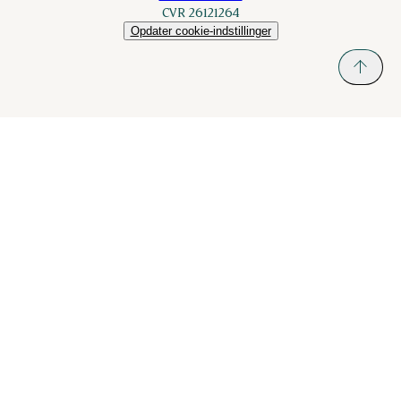
CVR 26121264
Opdater cookie-indstillinger