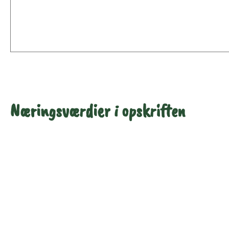
Næringsværdier i opskriften
Næringsindhold pr.
Næringsindhold pr.
100 g
person i opskriften
Total antal gram
100
88
Energi (kcal)
302
265