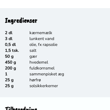
Ingredienser
2 dl
kærnemælk
3 dl
lunkent vand
0,5 dl
olie, fx rapsolie
1,5 tsk.
salt
50 g
gær
450 g
hvedemel
200 g
fuldkornsmel
1
sammenpisket æg
25 g
hørfrø
25 g
solsikkerkerner
Tilberedning