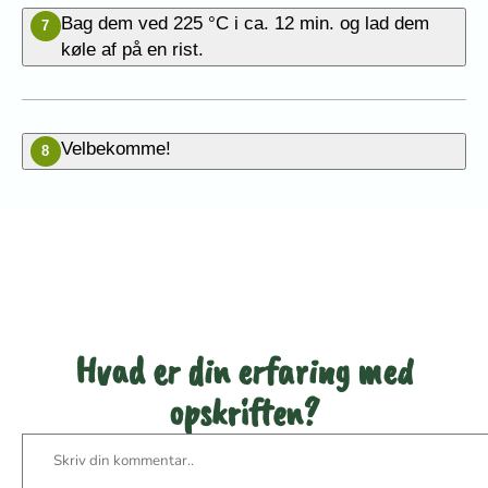
Bag dem ved 225 °C i ca. 12 min. og lad dem
7
køle af på en rist.
Velbekomme!
8
Bedøm denne opskrift
Hvad er din erfaring med
opskriften?