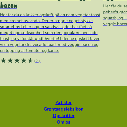
bacon
Her får du s
peberfrugtcr
Her får du en lækker opskrift på en nem vegetar toast
squash, og i
med cremet avocado. Der er næppe noget stykke
veggie bacon.
smørrebrød eller nogen sandwich, der har fået så
meget opmærksomhed som den populære avocado
toast, og vi forstår godt hvorfor! I denne opskrift laver
vi en vegetarisk avocado toast med veggie bacon og
en topping af tomater og karse.
(2)
Artikler
Grøntsagsleksikon
Opskrifter
Om os