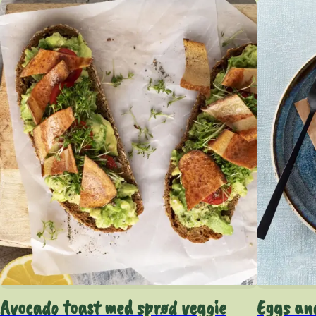
Avocado toast med sprød veggie
Eggs an