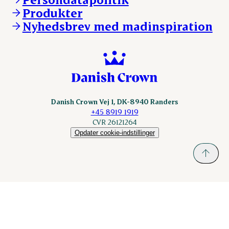
KLS.se
Produkter
nordicspoor.com
Nyhedsbrev med madinspiration
Scanhide.dk
Sokolow.pl
Danish Crown Vej 1, DK-8940 Randers
+45 8919 1919
CVR 26121264
Opdater cookie-indstillinger