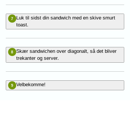
Luk til sidst din sandwich med en skive smurt
7
toast.
Skær sandwichen over diagonalt, så det bliver
8
trekanter og server.
Velbekomme!
9
Vær den første til at bedømme
denne opskrift