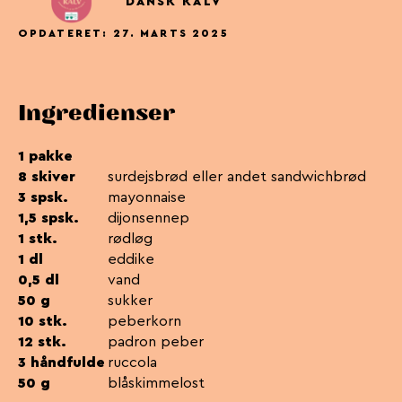
DANSK KALV
OPDATERET: 27. MARTS 2025
Ingredienser
1 pakke
8 skiver
surdejsbrød eller andet sandwichbrød
3 spsk.
mayonnaise
1,5 spsk.
dijonsennep
1 stk.
rødløg
1 dl
eddike
0,5 dl
vand
50 g
sukker
10 stk.
peberkorn
12 stk.
padron peber
3 håndfulde
ruccola
50 g
blåskimmelost