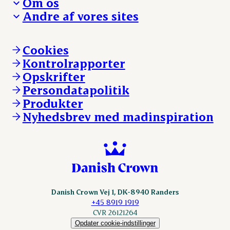
Om os
Reklamationer
Hverdagen
Arbejd med os
Andre af vores sites
Whistleblower
Ansvarlighed og nøgletal
Ledige stillinger
Hvem er vi
Øvrige henvendelser
Mød Danish Crown
Brand og visuel identitet
Andelsejere - gris
Vi går forrest
Andelsejere - kreatur
Cookies
Vores resultater
Danishcrownprofessional.com
Kontrolrapporter
Vores lokationer
DAT-Schaub.com
Opskrifter
Kontakt
ESS-FOOD.com
Persondatapolitik
Fonden Dansk Gastronomi
KLS.se
Produkter
nordicspoor.com
Nyhedsbrev med madinspiration
Scanhide.dk
Sokolow.pl
Danish Crown Vej 1, DK-8940 Randers
+45 8919 1919
CVR 26121264
Opdater cookie-indstillinger