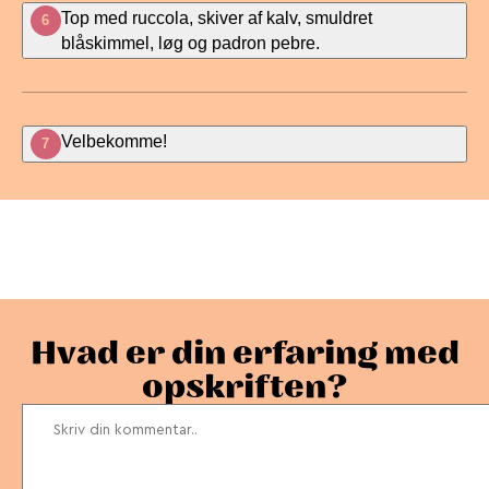
Top med ruccola, skiver af kalv, smuldret
6
blåskimmel, løg og padron pebre.
Velbekomme!
7
Bedøm denne opskrift
Hvad er din erfaring med
opskriften?