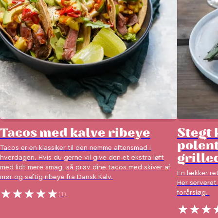
Tacos med kalve ribeye
Stegt
polent
Tacos er en klassiker til den nemme aftensmad i
grille
hverdagen. Hvis du gerne vil give den et ekstra løft
med lidt mere smag, så prøv dine tacos med skiver af
En lækker re
mør og saftig ribeye fra Dansk Kalv.
Her serveret
forårsløg.
(1)