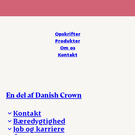
Opskrifter
Produkter
Om os
Kontakt
En del af Danish Crown
Kontakt
Bæredygtighed
Besøg Danish Crown
Job og karriere
Presse og nyheder
Fra jord til bord