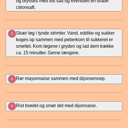
og drysses med lidt salt og eventuelt en dråbe
citronsaft.
Skær løg i tynde strimler. Vand, eddike og sukker
3
koges op sammen med peberkorn til sukkeret er
smeltet. Kom løgene i gryden og lad dem trække
ca. 15 minutter. Gerne længere.
Rør mayonnaise sammen med dijonsennep.
4
Rist brødet og smør det med dijonnaise.
5