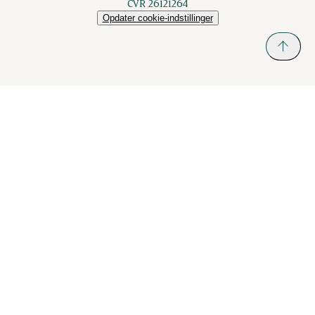
CVR 26121264
Opdater cookie-indstillinger