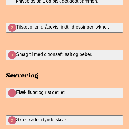
knivspids salt, og pisk det godt sammen.
Tilsæt olien dråbevis, indtil dressingen tykner.
2
Smag til med citronsaft, salt og peber.
3
Servering
Flæk flutet og rist det let.
1
Skær kødet i tynde skiver.
2