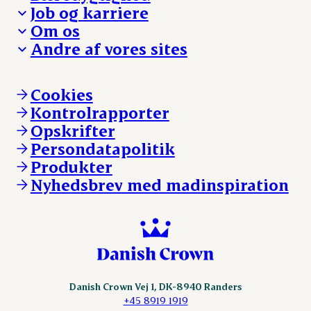
Besøg Danish Crown
Job og karriere
Presse og nyheder
Fra jord til bord
Om os
Reklamationer
Hverdagen
Arbejd med os
Andre af vores sites
Whistleblower
Ansvarlighed og nøgletal
Ledige stillinger
Hvem er vi
Øvrige henvendelser
Mød Danish Crown
Brand og visuel identitet
Andelsejere - gris
Vi går forrest
Andelsejere - kreatur
Cookies
Vores resultater
Danishcrownprofessional.com
Kontrolrapporter
Vores lokationer
DAT-Schaub.com
Opskrifter
Kontakt
ESS-FOOD.com
Persondatapolitik
Fonden Dansk Gastronomi
KLS.se
Produkter
nordicspoor.com
Nyhedsbrev med madinspiration
Scanhide.dk
Sokolow.pl
Danish Crown Vej 1, DK-8940 Randers
+45 8919 1919