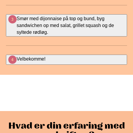
Smør med dijonnaise på top og bund, byg
3
sandwichen op med salat, grillet squash og de
syltede rødløg.
Velbekomme!
4
Vær den første til at
bedømme denne opskrift
Hvad er din erfaring med