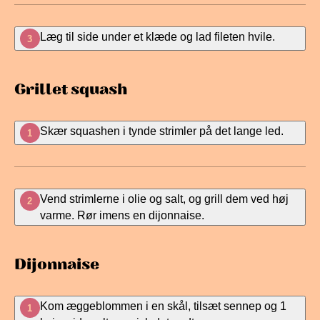
Læg til side under et klæde og lad fileten hvile.
3
Grillet squash
Skær squashen i tynde strimler på det lange led.
1
Vend strimlerne i olie og salt, og grill dem ved høj
2
varme. Rør imens en dijonnaise.
Dijonnaise
Kom æggeblommen i en skål, tilsæt sennep og 1
1