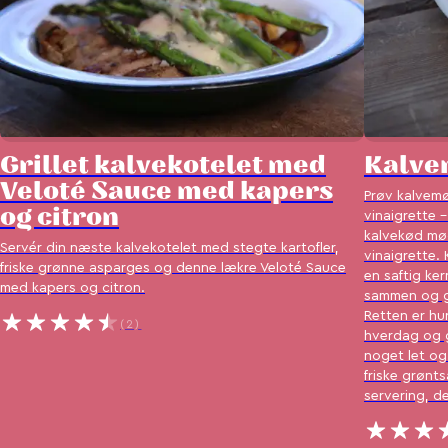
Grillet kalvekotelet med
Kalve
Veloté Sauce med kapers
Prøv kalvemø
og citron
vinaigrette 
kalvekød mød
Servér din næste kalvekotelet med stegte kartofler,
vinaigrette.
friske grønne asparges og denne lækre Veloté Sauce
en saftig ke
med kapers og citron.
sammen og giv
Retten er hur
(2)
hverdag og g
noget let og
friske grønt
servering, de