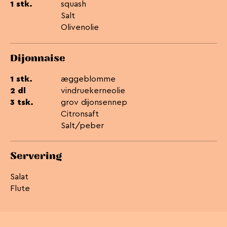
1 stk.
squash
Salt
Olivenolie
Dijonnaise
1 stk.
æggeblomme
2 dl
vindruekerneolie
3 tsk.
grov dijonsennep
Citronsaft
Salt/peber
Servering
Salat
Flute