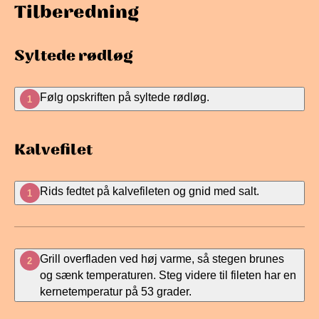
Tilberedning
Syltede rødløg
Følg opskriften på syltede rødløg.
1
Kalvefilet
Rids fedtet på kalvefileten og gnid med salt.
1
Grill overfladen ved høj varme, så stegen brunes
2
og sænk temperaturen. Steg videre til fileten har en
kernetemperatur på 53 grader.