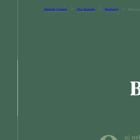
Danish Crown
Our brands
Norland
Benven
B
ui ne