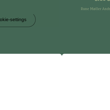
Rune Møller Andr
kie-settings