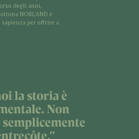
corso degli anni,
 scottona NORLAND è
 sapienza per offrire a
oi la storia è
mentale. Non
 semplicemente
entrecôte.”