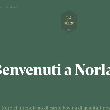
uti a Norland
envenuti a Norl
l Nord ci intendiamo di carne bovina di qualità. I nos