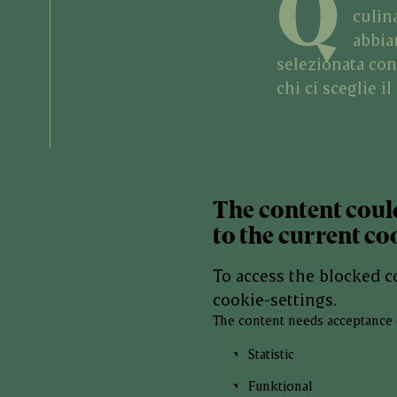
Q
culina
abbia
selezionata con 
chi ci sceglie i
The content coul
to the current co
To access the blocked 
cookie-settings.
The content needs acceptance 
Statistic
Funktional