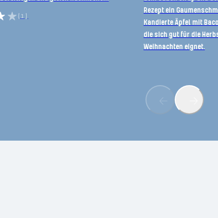
Rezept ein Gaumenschma
(1)
Kandierte Äpfel mit Baco
die sich gut für die Her
Weihnachten eignet.