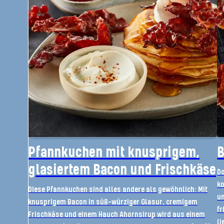
Pfannkuchen mit knusprigem,
B
glasiertem Bacon und Frischkäse
Do
ko
Diese Pfannkuchen sind alles andere als gewöhnlich: Mit
un
knusprigem Bacon in süß-würziger Glasur, cremigem
fr
Frischkäse und einem Hauch Ahornsirup wird aus einem
li