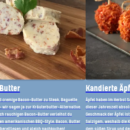
Butter
Kandierte Äp
d cremige Bacon-Butter zu Steak, Baguette
Äpfel haben im Herbst 
 wir sagen ja zur Kräuterbutter-Alternative.
dieser Jahreszeit absolu
ich rauchigen Bacon-Butter verleihst du
Geschmack der Äpfel is
nen amerikanischen BBQ-Style. Bacon, Butter
Salzigem, weshalb die 
bereitlegen und gleich nachkochen!
dem süßen Sirup und de