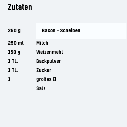
Zutaten
250 g
Bacon - Scheiben
250 ml
Milch
150 g
Weizenmehl
1 TL.
Backpulver
1 TL.
Zucker
1
großes Ei
Salz