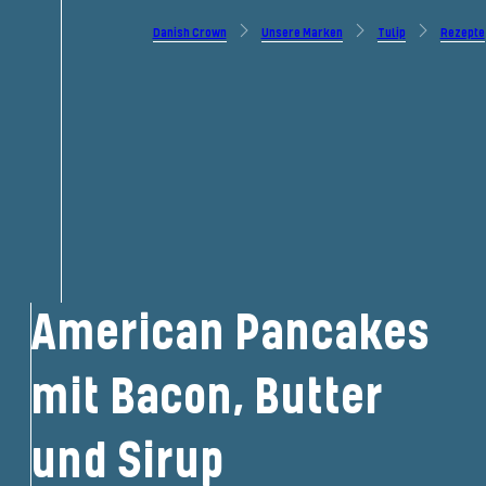
Danish Crown
Unsere Marken
Tulip
Rezepte
American Pancakes
mit Bacon, Butter
und Sirup