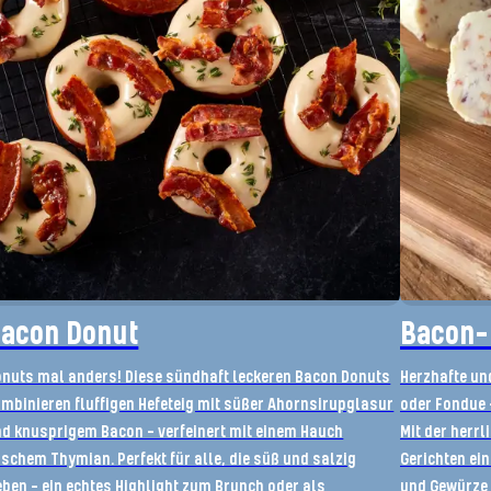
acon Donut
Bacon-
nuts mal anders! Diese sündhaft leckeren Bacon Donuts
Herzhafte un
mbinieren fluffigen Hefeteig mit süßer Ahornsirupglasur
oder Fondue –
d knusprigem Bacon – verfeinert mit einem Hauch
Mit der herrl
ischem Thymian. Perfekt für alle, die süß und salzig
Gerichten ei
eben – ein echtes Highlight zum Brunch oder als
und Gewürze 