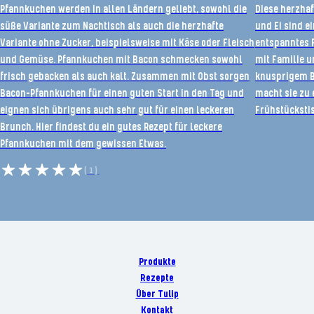
Pfannkuchen werden in allen Ländern geliebt, sowohl die
Diese herzha
süße Variante zum Nachtisch als auch die herzhafte
und Ei sind e
Variante ohne Zucker, beispielsweise mit Käse oder Fleisch
entspanntes 
und Gemüse. Pfannkuchen mit Bacon schmecken sowohl
mit Familie u
frisch gebacken als auch kalt. Zusammen mit Obst sorgen
knusprigem B
Bacon-Pfannkuchen für einen guten Start in den Tag und
macht sie zu
eignen sich übrigens auch sehr gut für einen leckeren
Frühstückstis
Brunch. Hier findest du ein gutes Rezept für leckere
Pfannkuchen mit dem gewissen Etwas.
(1)
Produkte
Rezepte
Über Tulip
Kontakt