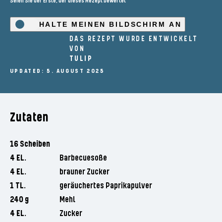
Seien Sie der Erste, der dieses Rezept bewertet
HALTE MEINEN BILDSCHIRM AN
DAS REZEPT WURDE ENTWICKELT
VON
TULIP
UPDATED: 5. AUGUST 2025
Zutaten
16 Scheiben
4 EL.
Barbecuesoße
4 EL.
brauner Zucker
1 TL.
geräuchertes Paprikapulver
240 g
Mehl
4 EL.
Zucker