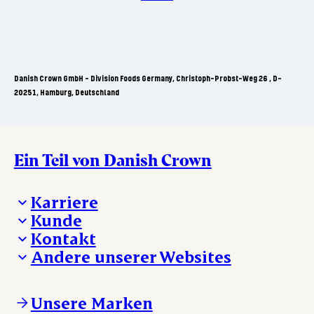
Danish Crown GmbH - Division Foods Germany, Christoph-Probst-Weg 26 , D-
20251, Hamburg, Deutschland
Ein Teil von Danish Crown
Karriere
Kunde
Deine Karriere bei Danish Crown
Kontakt
Aktuelle Jobangebote
Was wir anbieten
Andere unserer Websites
Danish Crown
Lebensmittelsicherheit
Aktuelles und Presse
Verkaufs- und Lieferbedingungen
Beanstandung
Danishcrownprofessional.com
Tierwohl
Whistleblower
DAT-Schaub.com
Unsere Marken
Sonstige Anfragen
ESS-FOOD.com