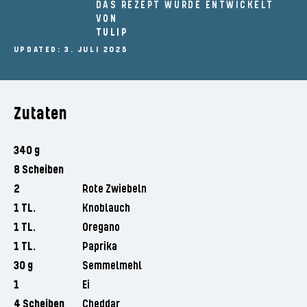
DAS REZEPT WURDE ENTWICKELT
VON
TULIP
UPDATED: 3. JULI 2025
Zutaten
340 g
8 Scheiben
2
Rote Zwiebeln
1 TL.
Knoblauch
1 TL.
Oregano
1 TL.
Paprika
30 g
Semmelmehl
1
Ei
4 Scheiben
Cheddar