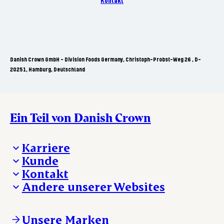
Kontakt
Danish Crown GmbH - Division Foods Germany, Christoph-Probst-Weg 26 , D-
20251, Hamburg, Deutschland
Ein Teil von Danish Crown
Karriere
Kunde
Deine Karriere bei Danish Crown
Kontakt
Aktuelle Jobangebote
Was wir anbieten
Andere unserer Websites
Danish Crown
Lebensmittelsicherheit
Aktuelles und Presse
Verkaufs- und Lieferbedingungen
Beanstandung
Danishcrownprofessional.com
Tierwohl
Whistleblower
DAT-Schaub.com
Unsere Marken
Sonstige Anfragen