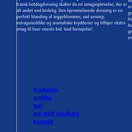
Vi
fransk hotdogdressing skaber du en smagsoplevelse, der er
er
alt andet end kedelig. Den hjemmelavede dressing er en
gu
perfekt blanding af æggeblommer, sød sennep,
ho
estragoneddike og aromatiske krydderier og tilføjer ekstra
hu
smag til hver eneste bid. God fornøjelse!
gr
en
Produkter
Artikler
Spil
Om Steff Houlberg
Kontakt