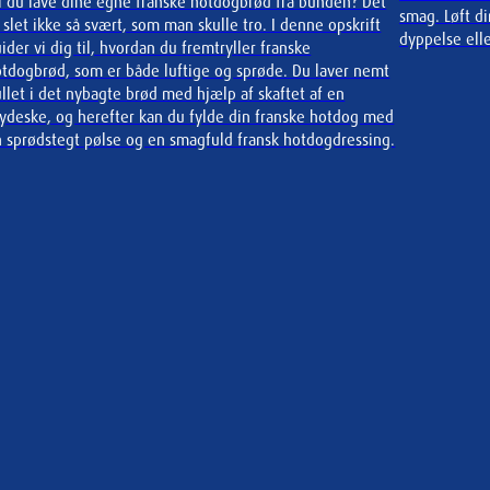
l du lave dine egne franske hotdogbrød fra bunden? Det
smag. Løft d
 slet ikke så svært, som man skulle tro. I denne opskrift
dyppelse elle
ider vi dig til, hvordan du fremtryller franske
tdogbrød, som er både luftige og sprøde. Du laver nemt
llet i det nybagte brød med hjælp af skaftet af en
ydeske, og herefter kan du fylde din franske hotdog med
 sprødstegt pølse og en smagfuld fransk hotdogdressing.