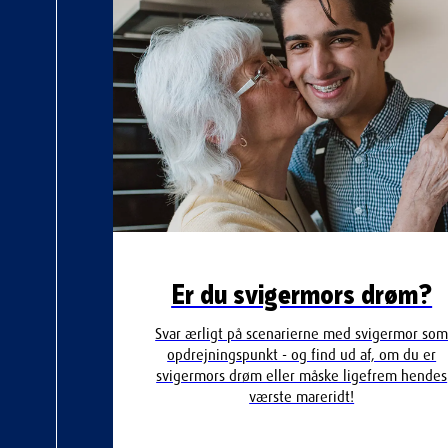
Er du svigermors drøm?
Svar ærligt på scenarierne med svigermor so
opdrejningspunkt - og find ud af, om du er
svigermors drøm eller måske ligefrem hendes
værste mareridt!