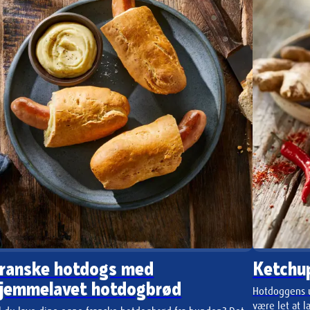
ranske hotdogs med
Ketchu
jemmelavet hotdogbrød
Hotdoggens u
være let at l