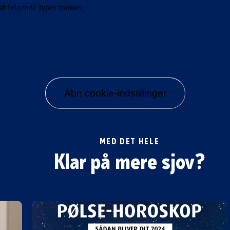
af følgende typer cookies:
Åbn cookie-indstillinger
MED DET HELE
Klar på mere sjov?