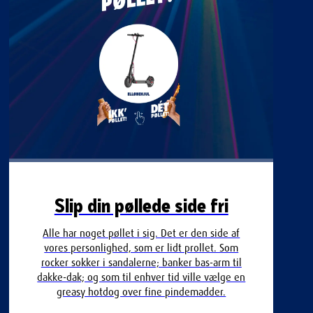
Slip din pøllede side fri
Alle har noget pøllet i sig. Det er den side af
vores personlighed, som er lidt prollet. Som
rocker sokker i sandalerne; banker bas-arm til
dakke-dak; og som til enhver tid ville vælge en
greasy hotdog over fine pindemadder.