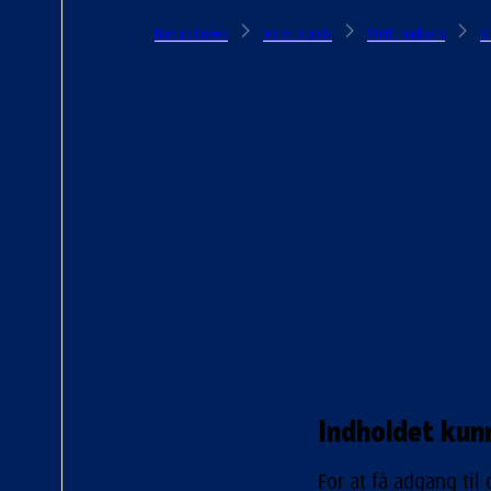
Danish Crown
Vores brands
Steff Houlberg
Sp
Indholdet kunn
For at få adgang til