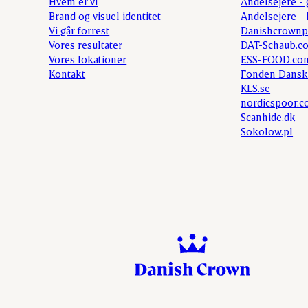
Hvem er vi
Andelsejere - 
Brand og visuel identitet
Andelsejere - 
Vi går forrest
Danishcrownp
Vores resultater
DAT-Schaub.c
Vores lokationer
ESS-FOOD.co
Kontakt
Fonden Dansk
KLS.se
nordicspoor.
Scanhide.dk
Sokolow.pl