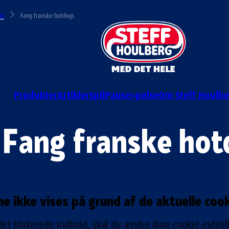
il
Fang franske hotdogs
Produkter
Artikler
Spil
Pause=pølse
Om Steff Houlbe
Fang franske hot
e ikke vises på grund af de aktuelle cooki
 det blokerede indhold, skal du ændre dine cookie-indstill