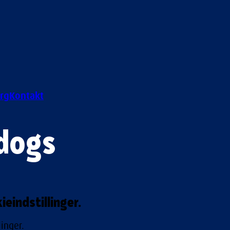
rg
Kontakt
dogs
eindstillinger.
inger.