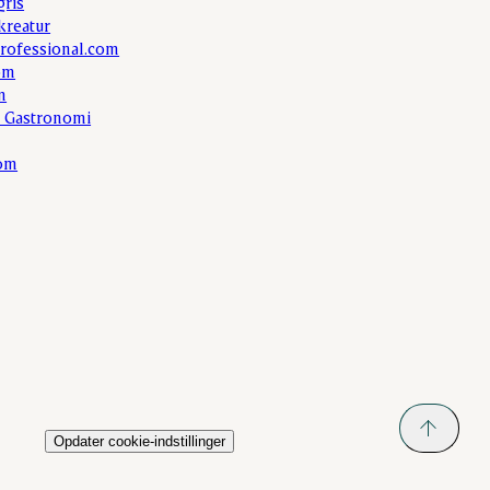
gris
kreatur
rofessional.com
om
m
 Gastronomi
com
Opdater cookie-indstillinger