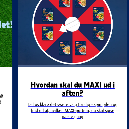
Hvordan skal du MAXI ud i
aften?
lt
!
Lad os klare det svære valg for dig - spin pilen og
find ud af, hvilken MAXI-portion, du skal spise
næste gang