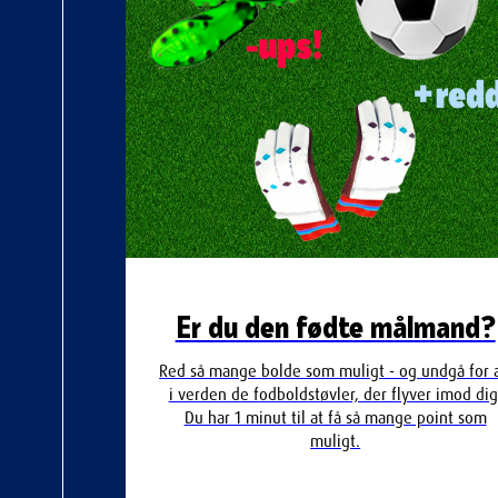
Er du den fødte målmand?
Red så mange bolde som muligt - og undgå for a
i verden de fodboldstøvler, der flyver imod dig
Du har 1 minut til at få så mange point som
muligt.