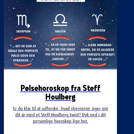
Pølsehoroskop fra Steff
Houlberg
Er du klar til at udforske, hvad stjernerne siger om
dit år med et Steff Houlberg twist? Dyk ned i dit
personlige horoskop lige her.