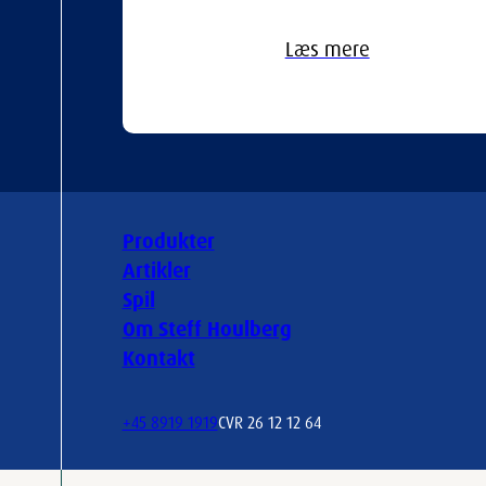
Læs mere
Produkter
Artikler
Spil
Om Steff Houlberg
Kontakt
+45 8919 1919
CVR 26 12 12 64