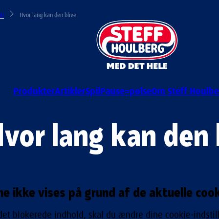
il
Hvor lang kan den blive
Produkter
Artikler
Spil
Pause=pølse
Om Steff Houlbe
vor lang kan den 
e ikke vises på grund af de aktuelle cooki
 det blokerede indhold, skal du ændre dine cookie-indstill