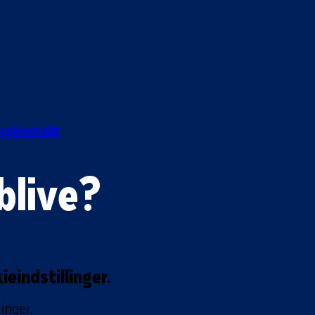
rg
Kontakt
blive?
eindstillinger.
inger.