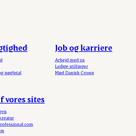
gtighed
Job og karriere
rd
Arbejd med os
Ledige stillinger
og nøgletal
Mød Danish Crown
f vores sites
gris
kreatur
rofessional.com
om