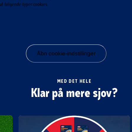
af følgende typer cookies:
Åbn cookie-indstillinger
MED DET HELE
Klar på mere sjov?