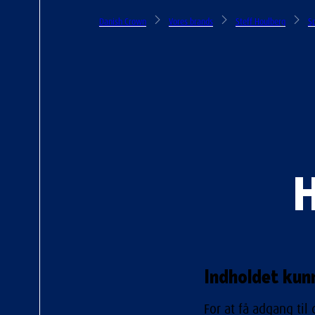
Danish Crown
Vores brands
Steff Houlberg
Sp
H
Indholdet kunn
For at få adgang til