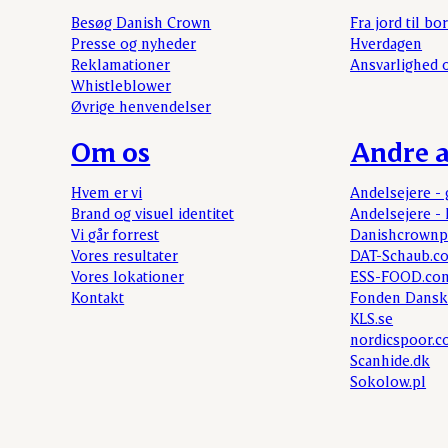
Besøg Danish Crown
Fra jord til bo
Presse og nyheder
Hverdagen
Reklamationer
Ansvarlighed 
Whistleblower
Øvrige henvendelser
Om os
Andre a
Hvem er vi
Andelsejere - 
Brand og visuel identitet
Andelsejere - 
Vi går forrest
Danishcrownp
Vores resultater
DAT-Schaub.c
Vores lokationer
ESS-FOOD.co
Kontakt
Fonden Dansk
KLS.se
nordicspoor.
Scanhide.dk
Sokolow.pl