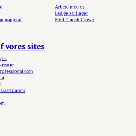
rd
Arbejd med os
Ledige stillinger
og nøgletal
Mød Danish Crown
f vores sites
gris
kreatur
rofessional.com
om
m
 Gastronomi
com