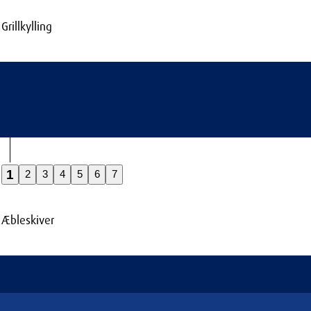
Grillkylling
1
2
3
4
5
6
7
Æbleskiver