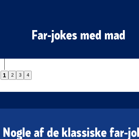
Far-jokes med mad
1
2
3
4
Nogle af de klassiske far-j