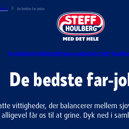
tikler
De bedste far-jokes
Produkter
Artikler
Spil
Pause=pølse
Om Steff Houlbe
De bedste far-j
latte vittigheder, der balancerer mellem sj
alligevel får os til at grine. Dyk ned i sam