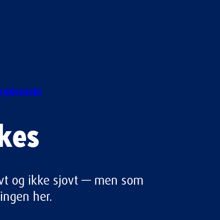
rg
Kontakt
okes
ovt og ikke sjovt — men som 
lingen her.