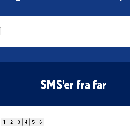
SMS'er fra far
1
2
3
4
5
6