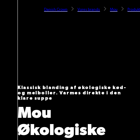
Danish Crown
Vores brands
Mou
Produk
Klassisk blanding af økologiske kød-
og melboller. Varmes direkte i den
klare suppe
Mou
Økologiske