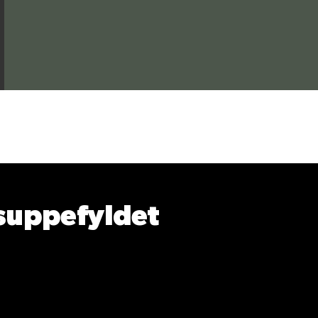
Bedøm dette produk
suppefyldet
I blandingen af vores økologiske suppefyld kan du 
er tykkest på midten og mere spidse i enderne, og