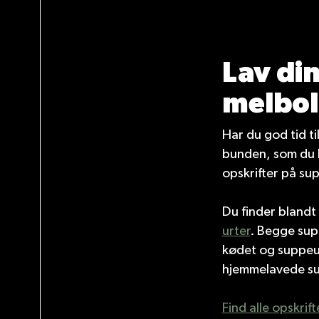
Lav din
melbol
Har du god tid t
bunden, som du k
opskrifter på sup
Du finder blandt
urter
. Begge supp
kødet og suppeur
hjemmelavede sup
Find alle opskri