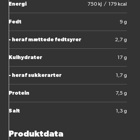
Energi
750 kJ / 179 kcal
Fedt
9 g
- heraf mættede fedtsyrer
2,7 g
Kulhydrater
17 g
- heraf sukkerarter
1,7 g
Protein
7,5 g
Salt
1,3 g
Produktdata