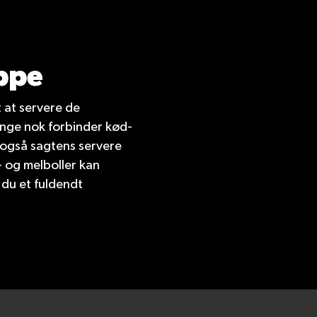
uppe
t at servere de
ange nok forbinder kød-
 også sagtens servere
 og melboller kan
 du et fuldendt