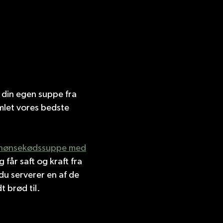
 din egen suppe fra
mlet vores bedste
hønsekødssuppe med
får saft og kraft fra
du serverer en af de
 brød til.