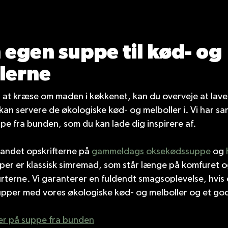
 egen suppe til kød- og
lerne
il at kræse om maden i køkkenet, kan du overveje at lave
an servere de økologiske kød- og melboller i. Vi har sa
pe fra bunden, som du kan lade dig inspirere af.
 andet opskrifterne på
gammeldags oksekødssuppe
og
er er klassisk simremad, som står længe på komfuret og 
terne. Vi garanterer en fuldendt smagsoplevelse, hvis 
per med vores økologiske kød- og melboller og et godt
fter på suppe fra bunden