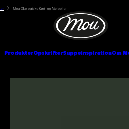
ter
Mou Økologiske Kød- og Melboller
Produkter
Opskrifter
Suppeinspiration
Om M