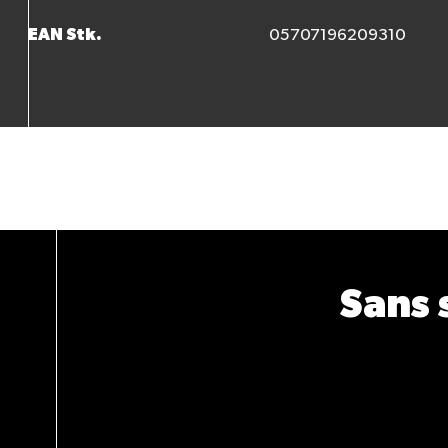
EAN Stk.
05707196209310
Sans 