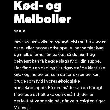
Kød- og
Melboller
500 G
Kød- og melboller er oplagt fyld i en traditionel
okse- eller hønsekødsuppe. Vi har samlet kød-
og melbollerne i én pakke, så du nemt og
bekvemt kan få begge slags fyld i din suppe.
Her får du en økologisk udgave af de klassiske
kød- og melboller, som du for eksempel kan
bruge som fyld i vores økologiske
hønsekødsuppe. På den måde kan du hurtigt
tilberede et helt økologisk måltid, der er
perfekt at varme sig på, når vejrudsigten siger
Mouvejr.