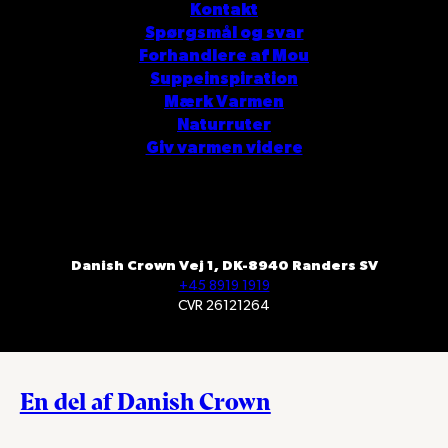
Kontakt
Spørgsmål og svar
Forhandlere af Mou
Suppeinspiration
Mærk Varmen
Naturruter
Giv varmen videre
Danish Crown Vej 1, DK-8940 Randers SV
+45 8919 1919
CVR 26121264
En del af Danish Crown