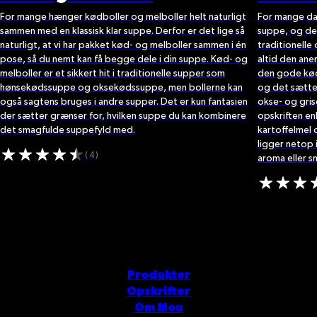
For mange hænger kødboller og melboller helt naturligt
For mange dan
sammen med en klassisk klar suppe. Derfor er det lige så
suppe, og de
naturligt, at vi har pakket kød- og melboller sammen i én
traditionelle
pose, så du nemt kan få begge dele i din suppe. Kød- og
altid den ane
melboller er et sikkert hit i traditionelle supper som
den gode kød
hønsekødssuppe og oksekødssuppe, men bollerne kan
og det sætter
også sagtens bruges i andre supper. Det er kun fantasien
okse- og gris
der sætter grænser for, hvilken suppe du kan kombinere
opskriften en
det smagfulde suppefyld med.
kartoffelmel o
ligger netop 
(4)
aroma eller 
Produkter
Opskrifter
Om Mou