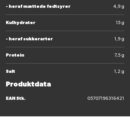
- heraf mættede fedtsyrer
4,9 g
Kulhydrater
15 g
- heraf sukkerarter
1,9 g
Protein
7,5 g
Salt
1,2 g
Produktdata
EAN Stk.
05707196316421
Bedøm dette produkt