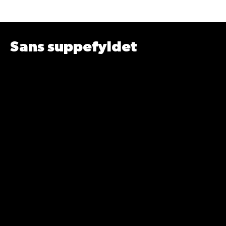
Sans suppefyldet
Når du åbner posen med Mou Kød-
og Melboller, ser du blandingen af de
lyse melboller og de lidt mørkere
kødboller. Melbollerne er små,
aflange boller, der er tykkest på
midten og mere spidse i enderne,
mens kødbollerne har en lys beige
farve og er runde med en ujævn
overflade.
Kødbollerne dufter fyldigt af umami
og kogt okse- og grisekød
kombineret med noter af stegte