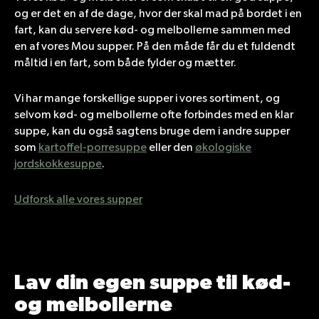
og er det en af de dage, hvor der skal mad på bordet i en
fart, kan du servere kød- og melbollerne sammen med
en af vores Mou supper. På den måde får du et fuldendt
måltid i en fart, som både fylder og mætter.
Vi har mange forskellige supper i vores sortiment, og
selvom kød- og melbollerne ofte forbindes med en klar
suppe, kan du også sagtens bruge dem i andre supper
som
kartoffel-porresuppe
eller den
økologiske
jordskokkesuppe
.
Udforsk alle vores supper
Lav din egen suppe til kød-
og melbollerne