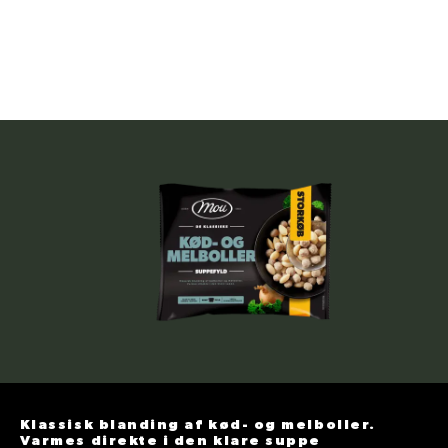
Klassisk blanding af kød- og melboller.
Varmes direkte i den klare suppe