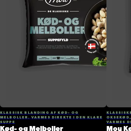
KLASSISK BLANDING AF KØD- OG
KLASSISK
MELBOLLER. VARMES DIREKTE I DEN KLARE
OKSEKØD,
SUPPE
VARMES D
Kød- og Melboller
Mou Kø