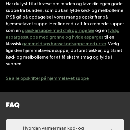
Har du lyst til at kræse om maden og lave din egen gode
suppe fra bunden, som du kan fylde kød- og melbollerne
i? Så gå på opdagelse i vores mange opskrifter på
hjemmelavet suppe. Her finder du alt fra cremede supper
som en
græskarsuppe med chili og ingefær
og en
fyldig
aspargessuppe med grønne og hvide asparges
til en
klassisk
gammeldags hønsekødsuppe med urter
. Vælg
lige den hjemmelavede suppe, du foretrækker, og tilsæt
kød- og melbollerne for at få ekstra smag og fylde i
suppen.
Se alle opskrifter på hjemmelavet suppe
FAQ
Hvordan varmer man kød- og