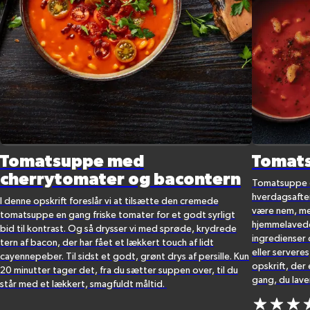
Tomatsuppe med
Tomat
cherrytomater og bacontern
Tomatsuppe er
hverdagsafte
I denne opskrift foreslår vi at tilsætte den cremede
være nem, me
tomatsuppe en gang friske tomater for et godt syrligt
hjemmelavede
bid til kontrast. Og så drysser vi med sprøde, krydrede
ingredienser
tern af bacon, der har fået et lækkert touch af lidt
eller servere
cayennepeber. Til sidst et godt, grønt drys af persille.
Kun
opskrift, der e
20 minutter tager det, fra du sætter suppen over, til du
gang, du lav
står med et lækkert, smagfuldt måltid.