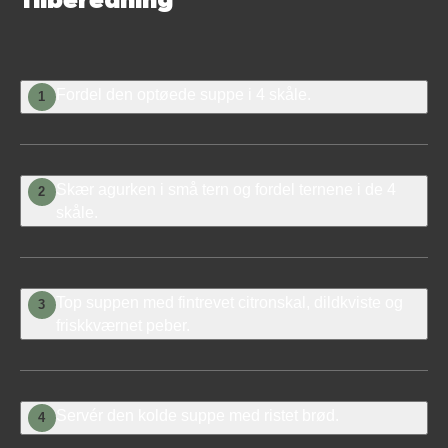
Tilberedning
Fordel den optøede suppe i 4 skåle.
1
Skær agurken i små tern og fordel ternene i de 4
2
skåle.
Top suppen med fintrevet citronskal, dildkviste og
3
friskkværnet peber.
Servér den kolde suppe med ristet brød.
4