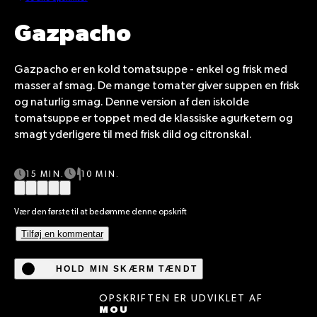
Gazpacho
Gazpacho er en kold tomatsuppe -
enkel og frisk
med
masser af smag
.
De mange
tomater giver
suppen en
frisk
og naturli
g
smag
. Denne version af den iskolde
tomatsuppe er toppet med de klassiske agurketern og
smagt yderligere til med frisk dild og citronskal.
15 MIN.
10 MIN.
Vær den første til at bedømme denne opskrift
Tilføj en kommentar
HOLD MIN SKÆRM TÆNDT
OPSKRIFTEN ER UDVIKLET AF
MOU