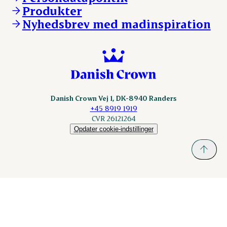
KLS.se
Produkter
nordicspoor.com
Nyhedsbrev med madinspiration
Scanhide.dk
Sokolow.pl
Danish Crown Vej 1, DK-8940 Randers
+45 8919 1919
CVR 26121264
Opdater cookie-indstillinger