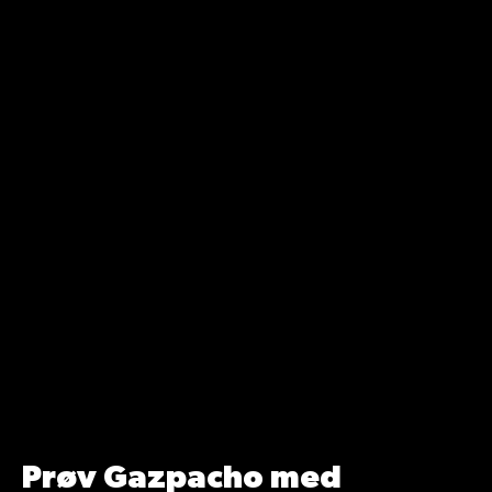
Kulhydrater (g)
6.5
21
Vis mere
Protein (g)
1.5
5
Prøv Gazpacho med