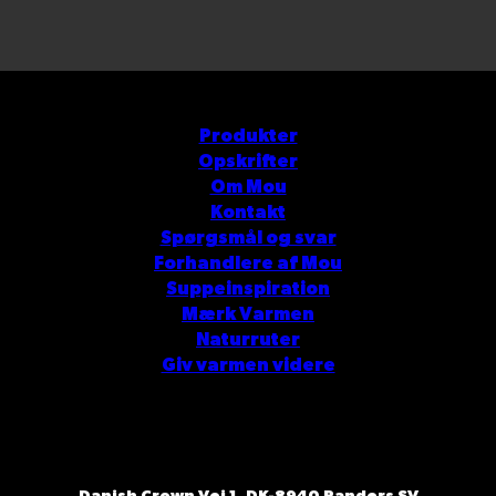
Produkter
Opskrifter
Om Mou
Kontakt
Spørgsmål og svar
Forhandlere af Mou
Suppeinspiration
Mærk Varmen
Naturruter
Giv varmen videre
Danish Crown Vej 1, DK-8940 Randers SV