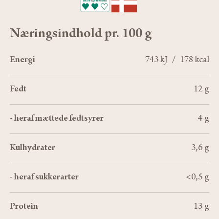
Næringsindhold pr. 100 g
Energi
743 kJ / 178 kcal
Fedt
12 g
- heraf mættede fedtsyrer
4 g
Kulhydrater
3,6 g
- heraf sukkerarter
<0,5 g
Protein
13 g