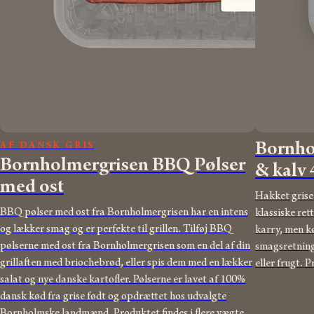
Bornho
AF DANSK GRIS
Bornholmergrisen BBQ Pølser
& kalv
med ost
Hakket grise
BBQ pølser med ost fra Bornholmergrisen har en intens
klassiske rett
og lækker smag og er perfekte til grillen. Tilføj BBQ
karry, men kø
pølserne med ost fra Bornholmergrisen som en del af din
smagsretninge
grillaften med briochebrød, eller spis dem med en lækker
eller frugt. P
salat og nye danske kartofler. Pølserne er lavet af 100%
dansk kød fra grise født og opdrættet hos udvalgte
Bornholmske landmænd. Produktet findes i flere vægte.