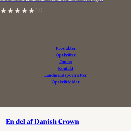
(2)
Produkter
Opskrifter
A
n
t
onius
Om os
Grise fra
udvalgte
danske landmænd
Kontakt
Landmandsportrætter
Opskriftfolder
En del af Danish Crown