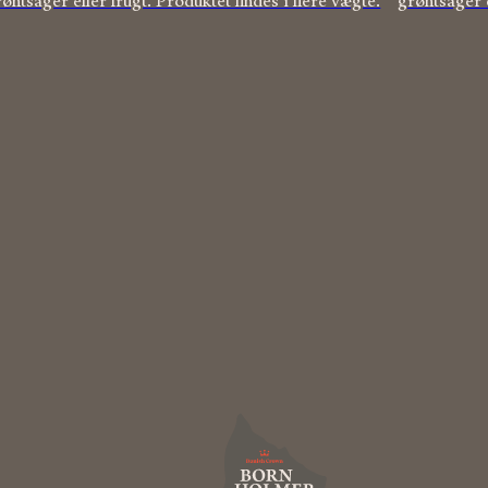
øntsager eller frugt. Produktet findes i flere vægte.
grøntsager e
A
n
t
onius