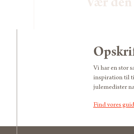
Vær den 
Opskri
Vi har en stor 
inspiration til
julemedister n
Find vores guid