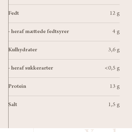
Fedt
12 g
- heraf mættede fedtsyrer
4 g
Kulhydrater
3,6 g
- heraf sukkerarter
<0,5 g
Protein
13 g
Salt
1,5 g