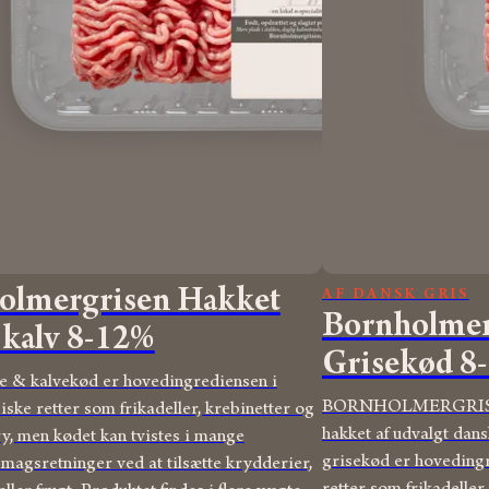
olmergrisen Hakket
AF DANSK GRIS
Bornholmer
 kalv 8-12%
Grisekød 8
e & kalvekød er hovedingrediensen i
BORNHOLMERGRISEN 
ske retter som frikadeller, krebinetter og
hakket af udvalgt dan
ry, men kødet kan tvistes i mange
grisekød er hovedingr
smagsretninger ved at tilsætte krydderier,