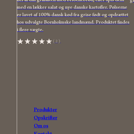
del af din grillaften med briochebrød, eller spis dem
gr
med en lækker salat og nye danske kartofler. Pølserne
er lavet af 100% dansk kød fra grise født og opdrættet
hos udvalgte Bornholmske landmænd. Produktet findes
i flere vægte.
(2)
Produkter
Opskrifter
Om os