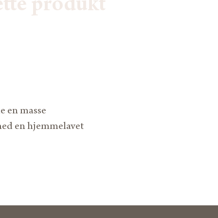
ette produkt
de en masse
t med en hjemmelavet