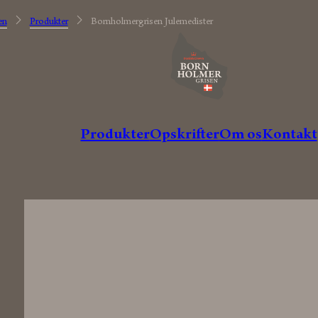
en
Produkter
Bornholmergrisen Julemedister
A
n
t
onius
Grise fra
udvalgte
danske landmænd
Produkter
Opskrifter
Om os
Kontakt