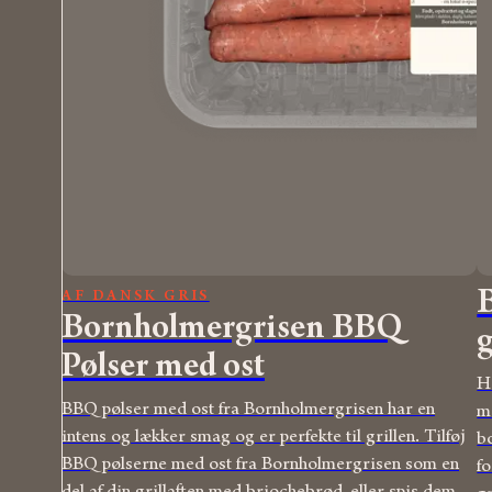
AF DANSK GRIS
Bornholmergrisen BBQ
g
Pølser med ost
H
BBQ pølser med ost fra Bornholmergrisen har en
m
intens og lækker smag og er perfekte til grillen. Tilføj
bo
BBQ pølserne med ost fra Bornholmergrisen som en
fo