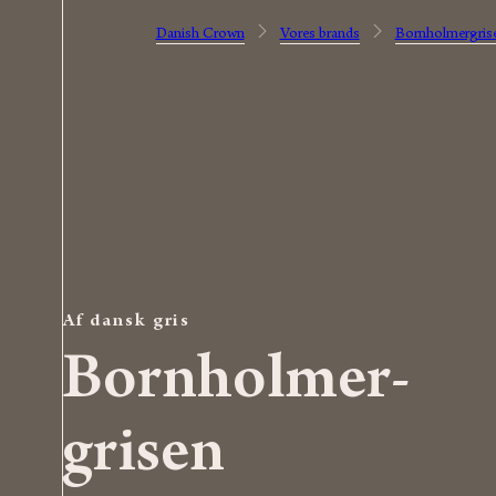
Danish Crown
Vores brands
Bornholmergris
Af dansk gris
Bornholmer­
gris­en