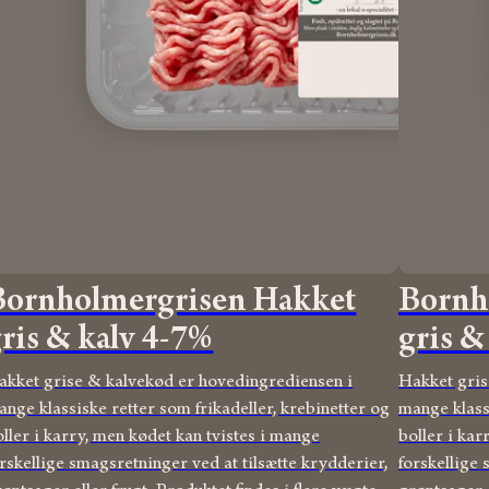
Bornholmergrisen Hakket
Bornh
ris & kalv 4-7%
gris &
akket grise & kalvekød er hovedingrediensen i
Hakket gris
ange klassiske retter som frikadeller, krebinetter og
mange klassi
ller i karry, men kødet kan tvistes i mange
boller i kar
rskellige smagsretninger ved at tilsætte krydderier,
forskellige 