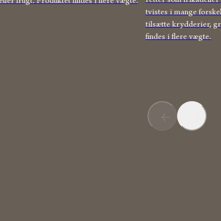
retter som frikadeller
ller frugt. Produktet findes i flere vægte.
tvistes i mange forske
tilsætte krydderier, g
findes i flere vægte.