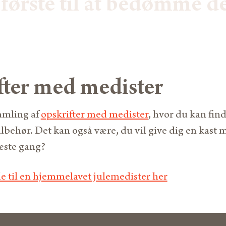
første til at bedømme d
fter med medister
samling af
opskrifter med medister
, hvor du kan fin
 tilbehør. Det kan også være, du vil give dig en kas
æste gang?
e til en hjemmelavet julemedister her