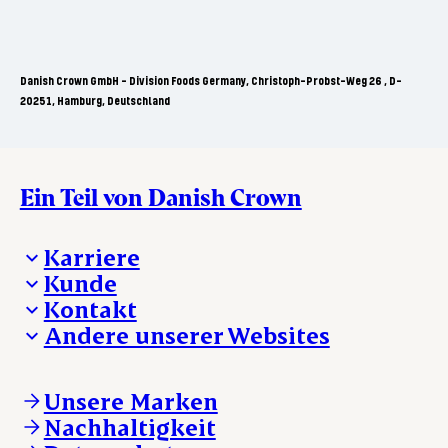
Danish Crown GmbH - Division Foods Germany, Christoph-Probst-Weg 26 , D-
20251, Hamburg, Deutschland
Ein Teil von Danish Crown
Karriere
Kunde
Deine Karriere bei Danish Crown
Kontakt
Aktuelle Jobangebote
Was wir anbieten
Andere unserer Websites
Danish Crown
Lebensmittelsicherheit
Aktuelles und Presse
Verkaufs- und Lieferbedingungen
Beanstandung
Danishcrownprofessional.com
Tierwohl
Whistleblower
DAT-Schaub.com
Unsere Marken
Sonstige Anfragen
ESS-FOOD.com
Nachhaltigkeit
KLS.se