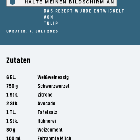
HALTE MEINEN BILDSCHIRM AN
DAS REZEPT WURDE ENTWICKELT
VON
TULIP
UPDATED: 7. JULI 2025
Zutaten
6 EL.
Weißweinessig
750 g
Schwarzwurzel
1 Stk.
Zitrone
2 Stk.
Avocado
1 TL.
Tafelsalz
1 Stk.
Hühnerei
80 g
Weizenmehl
100 ml
Entrahmte Milch