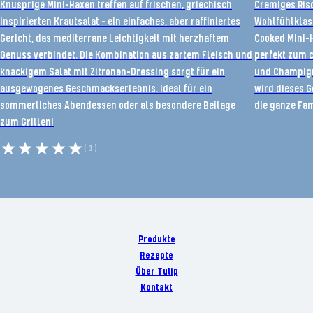
Knusprige Mini-Haxen treffen auf frischen, griechisch
Cremiges Risot
inspirierten Krautsalat – ein einfaches, aber raffiniertes
Wohlfühlklas
Gericht, das mediterrane Leichtigkeit mit herzhaftem
Cooked Mini-
Genuss verbindet. Die Kombination aus zartem Fleisch und
perfekt zum c
knackigem Salat mit Zitronen-Dressing sorgt für ein
und Champign
ausgewogenes Geschmackserlebnis. Ideal für ein
wird dieses G
sommerliches Abendessen oder als besondere Beilage
die ganze Fam
zum Grillen!
(1)
Produkte
Rezepte
Über Tulip
Kontakt