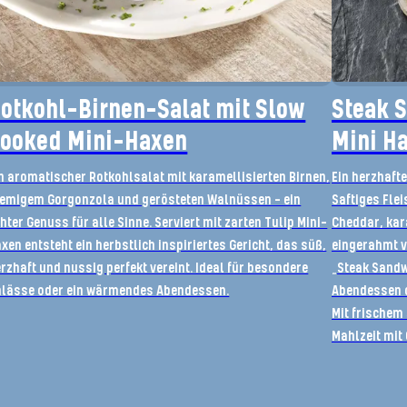
otkohl-Birnen-Salat mit Slow
Steak 
ooked Mini-Haxen
Mini H
n aromatischer Rotkohlsalat mit karamellisierten Birnen,
Ein herzhaft
remigem Gorgonzola und gerösteten Walnüssen – ein
Saftiges Flei
hter Genuss für alle Sinne. Serviert mit zarten Tulip Mini-
Cheddar, kar
xen entsteht ein herbstlich inspiriertes Gericht, das süß,
eingerahmt v
rzhaft und nussig perfekt vereint. Ideal für besondere
„Steak Sandwi
nlässe oder ein wärmendes Abendessen.
Abendessen o
Mit frischem 
Mahlzeit mit