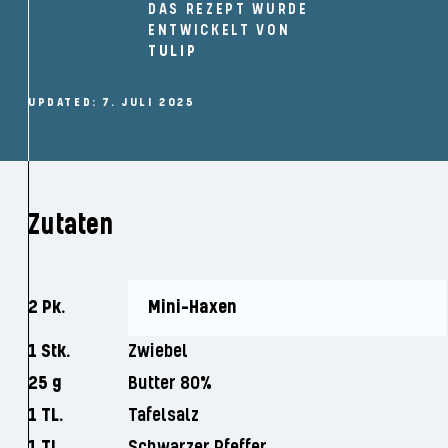
DAS REZEPT WURDE
ENTWICKELT VON
TULIP
UPDATED: 7. JULI 2025
Zutaten
2 Pk.
Mini-Haxen
1 Stk.
Zwiebel
25 g
Butter 80%
1 TL.
Tafelsalz
1 TL.
Schwarzer Pfeffer