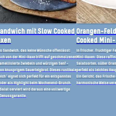
Sandwich mit Slow Cooked
Orangen-Feld
axen
Cooked Mini
es Sandwich, das keine Wünsche offenlässt:
in frischer, fruchtiger F
sch von der Mini-Haxe trifft auf geschmolzenen
Mini-Haxen: Diese raffi
amellisierte Zwiebeln und würzigen Senf –
Salatsorten, süßer Oran
on knusprigem Sauerteigbrot. Dieses rustikale
perfekt als leichtes Hau
ch“ eignet sich perfekt für ein entspanntes
Ein Gericht, das Frisch
der als Highlight beim Wochenend-Brunch.
harmonische Weise vere
Salat serviert wird daraus eine vollwertige
 Genussgarantie.