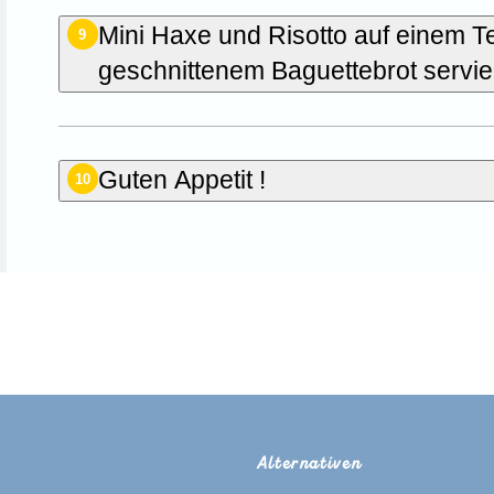
Mini Haxe und Risotto auf einem T
9
geschnittenem Baguettebrot servie
Guten Appetit !
10
ie der Erste, der dieses Rez
Alternativen