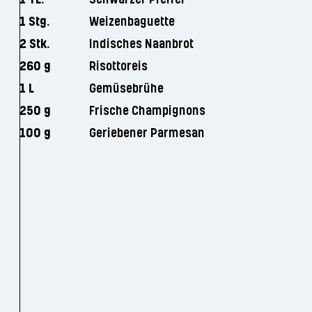
1 Stg.
Weizenbaguette
2 Stk.
Indisches Naanbrot
260 g
Risottoreis
1 L
Gemüsebrühe
250 g
Frische Champignons
100 g
Geriebener Parmesan