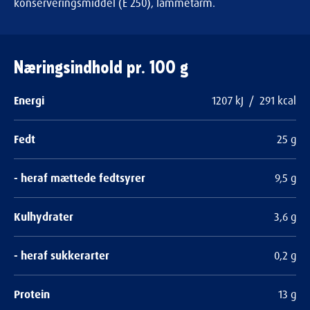
konserveringsmiddel (E 250), lammetarm.
Næringsindhold pr. 100 g
Energi
1207 kJ / 291 kcal
Fedt
25 g
- heraf mættede fedtsyrer
9,5 g
Kulhydrater
3,6 g
- heraf sukkerarter
0,2 g
Protein
13 g