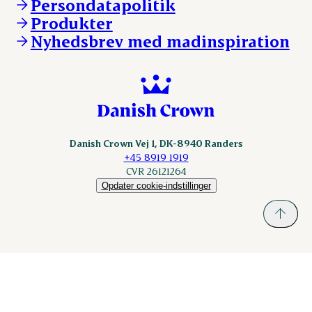
Persondatapolitik
Fonden Dansk Gastronomi
KLS.se
Produkter
nordicspoor.com
Nyhedsbrev med madinspiration
Scanhide.dk
Sokolow.pl
Danish Crown Vej 1, DK-8940 Randers
+45 8919 1919
CVR 26121264
Opdater cookie-indstillinger