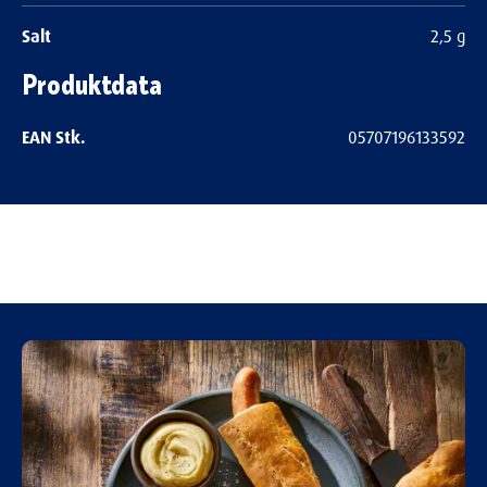
Salt
2,5 g
Produktdata
EAN Stk.
05707196133592
Bedøm dette produkt