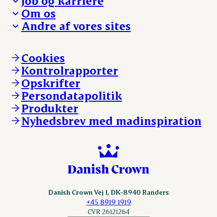
Job og karriere
Presse og nyheder
Fra jord til bord
Om os
Reklamationer
Hverdagen
Arbejd med os
Andre af vores sites
Whistleblower
Ansvarlighed og nøgletal
Ledige stillinger
Hvem er vi
Øvrige henvendelser
Mød Danish Crown
Brand og visuel identitet
Andelsejere - gris
Vi går forrest
Andelsejere - kreatur
Cookies
Vores resultater
Danishcrownprofessional.com
Kontrolrapporter
Vores lokationer
DAT-Schaub.com
Opskrifter
Kontakt
ESS-FOOD.com
Persondatapolitik
Fonden Dansk Gastronomi
KLS.se
Produkter
nordicspoor.com
Nyhedsbrev med madinspiration
Scanhide.dk
Sokolow.pl
Danish Crown Vej 1, DK-8940 Randers
+45 8919 1919
CVR 26121264