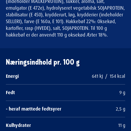
(indeholder MÆLKEPROTEIN), sukker, aroma, salt,
emulgator (E 472e), hydrolyseret vegetabilsk SOJAPROTEIN,
stabilisator (E 450), krydderurt, løg, krydderier (indeholder
SELLERI), farve (E 160a, E 101). Hakkebøf 22%: Oksekød,
kartofler, rasp (HVEDE), salt, SOJAPROTEIN. Til 100 g
hakkebøf er der anvendt 110 g oksekød Ærter 18%.
Næringsindhold pr. 100 g
Energi
641 kJ / 154 kcal
Fedt
9 g
- heraf mættede fedtsyrer
2,5 g
Kulhydrater
11 g