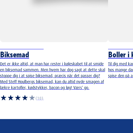
KLASSISK DANSK RET
FAVORIT-RE
Biksemad
Boller i
Det er ikke altid, at man har rester i køleskabet til at smide
Til dig med ka
en biksemad sammen. Men hvem har dog sagt at dette skal
hos mange dans
stoppe dig i at spise biksemad, præcis når det passer dig?
spise den på a
Med Steff Houlbergs biksemad, kan du altid nyde smagen af
lækre kartofler, kødstykker, bacon og løg! Værs’ go.
(10)