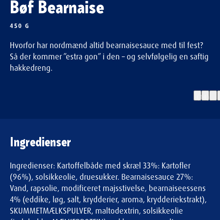
Bøf Bearnaise
450 G
Hvorfor har nordmænd altid bearnaisesauce med til fest?
Så der kommer ”estra gon” i den – og selvfølgelig en saftig
hakkedreng.
(14)
Ingredienser
Ingredienser: Kartoffelbåde med skræl 33%: Kartofler
(96%), solsikkeolie, druesukker. Bearnaisesauce 27%:
Vand, rapsolie, modificeret majsstivelse, bearnaiseessens
4% (eddike, løg, salt, krydderier, aroma, krydderiekstrakt),
SKUMMETMÆLKSPULVER, maltodextrin, solsikkeolie