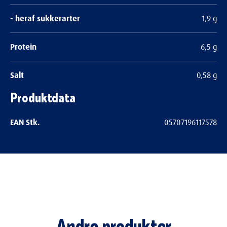
- heraf sukkerarter
1,9 g
Protein
6,5 g
Salt
0,58 g
Produktdata
EAN Stk.
05707196117578
Bedøm dette produkt
Andre produkter