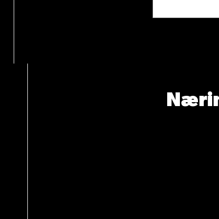
Nærin
Total an
Energi (k