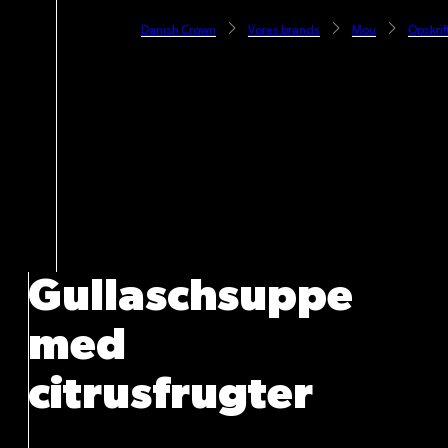
Danish Crown
Vores brands
Mou
Opskrif
Gullaschsuppe
med
citrusfrugter