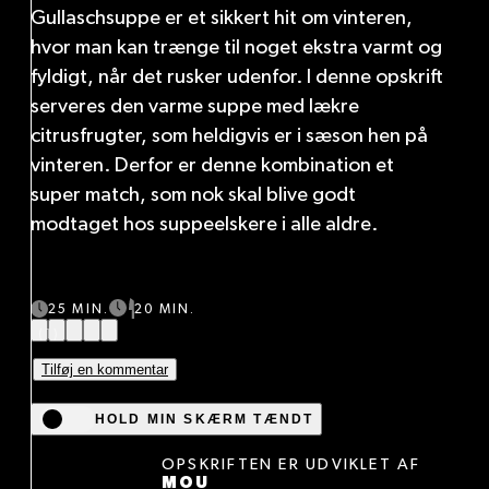
Gullaschsuppe er et sikkert hit om vinteren,
hvor man kan trænge til noget ekstra varmt og
fyldigt, når det rusker udenfor. I denne opskrift
serveres den varme suppe med lækre
citrusfrugter, som heldigvis er i sæson hen på
vinteren. Derfor er denne kombination et
super match, som nok skal blive godt
modtaget hos suppeelskere i alle aldre.
25 MIN.
20 MIN.
(1)
Tilføj en kommentar
HOLD MIN SKÆRM TÆNDT
OPSKRIFTEN ER UDVIKLET AF
MOU