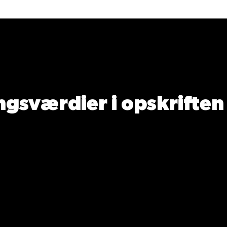
gsværdier i opskriften
Næringsindhold pr. 100 g
Næringsindh
tal gram
100
463
cal)
43
200