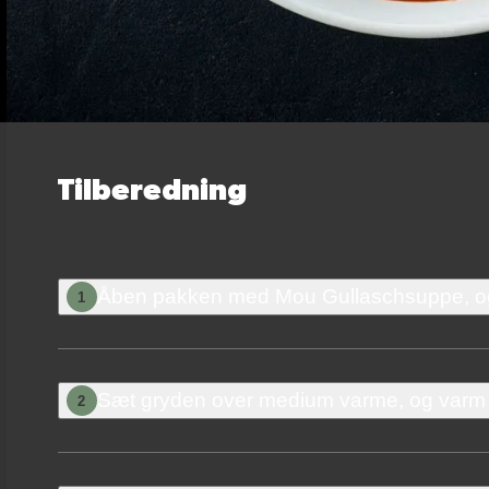
Tilberedning
Åben pakken med Mou Gullaschsuppe, og 
1
Sæt gryden over medium varme, og varm s
2