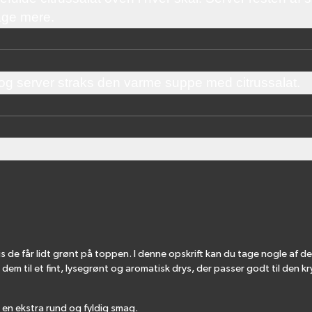
age mere.
 og server straks den varme suppe med citrussalat.
is de får lidt grønt på toppen. I denne opskrift kan du tage nogle af de
 dem til et fint, lysegrønt og aromatisk drys, der passer godt til den k
 en ekstra rund og fyldig smag.