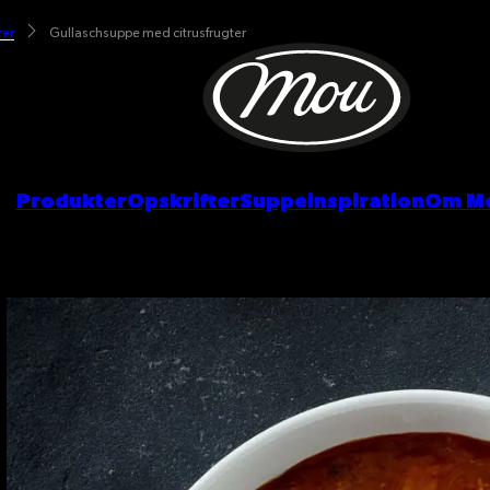
ter
Gullaschsuppe med citrusfrugter
Produkter
Opskrifter
Suppeinspiration
Om M