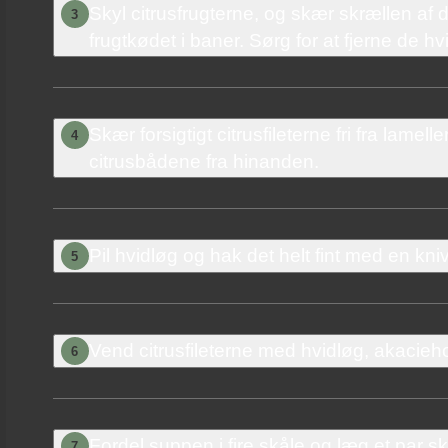
Skyl citrusfrugterne, og skær skrællen af
3
frugtkødet i baner. Sørg for at fjerne de h
Skær forsigtigt citrusfileterne fri fra lame
4
citrusbådene fra hinanden.
Pil hvidløg og hak det helt fint med en kniv, 
5
Vend citrusfileterne med hvidløg, akacieh
6
Fordel suppen i fire skåle og læg et par sk
7