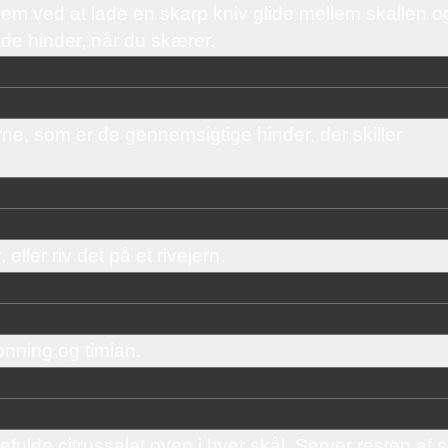
 dem ved at lade en skarp kniv glide mellem skallen o
vide hinder, når du skærer.
llerne, som er de gennemsigtige hinder, der skiller
eller riv det på et rivejern.
onning og timian.
efulde citrussalat oven i hver skål. Server resten af 