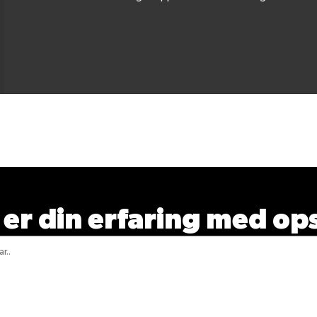
Bedøm denne opskrif
er din erfaring med op