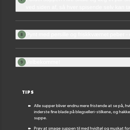
ved siden af, så hver spisende selv kan t
Pynt med persille og friskkværnet peber -
8
Velbekomme!
9
TIPS
Alle supper bliver endnu mere fristende at se på, hv
inderste fine blade på blegselleri-stilkene, og hakke
suppe.
Prøv at smage suppen til med hvidtøl og muskat for