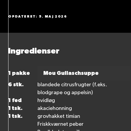
OPDATERET: 5. MAJ 2026
Ingredienser
1 pakke
Mou Gullaschsuppe
6 stk.
blandede citrusfrugter (f.eks.
blodgrape og appelsin)
1 fed
hvidløg
1 tsk.
akaciehonning
1 tsk.
grovhakket timian
Friskkværnet peber