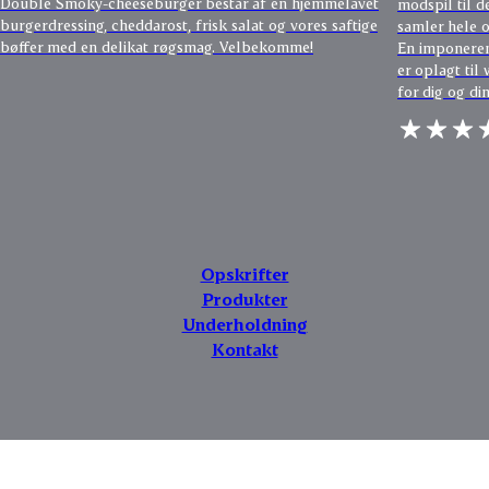
Double Smoky-cheeseburger består af en hjemmelavet
modspil til d
burgerdressing, cheddarost, frisk salat og vores saftige
samler hele o
bøffer med en delikat røgsmag. Velbekomme!
En imponeren
er oplagt ti
for dig og di
Opskrifter
Produkter
Underholdning
Kontakt