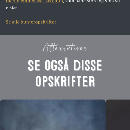
med hjemmelavet ketchup
, som både store og små vil
elske.
Se alle burgeropskrifter
Alternativer
Se også disse
opskrifter