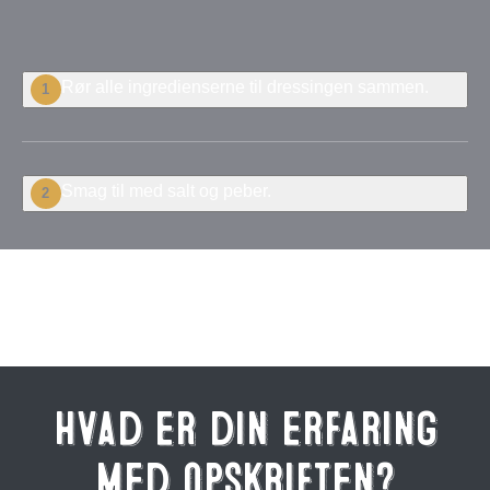
Rør alle ingredienserne til dressingen sammen.
1
Smag til med salt og peber.
2
Bedøm denne opskrift
Hvad er din erfaring
med opskriften?