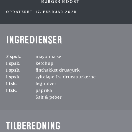
BURGER BOOST
OPDATERET: 17. FEBRUAR 2026
Ingredienser
2 spsk.
mayonnaise
1 spsk.
ketchup
1 spsk.
finthakket druagurk
1 spsk.
syltelage fra drueagurkerne
1 tsk.
løgpulver
1 tsk.
paprika
Salt & peber
Tilberedning