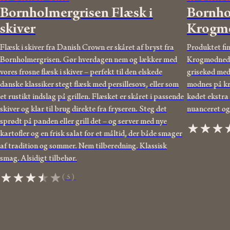
Bornholmer­gris­en Flæsk i
Bornho
skiver
Krogmo
Flæsk i skiver fra Danish Crown er skåret af bryst fra
Produktet f
Bornholmergrisen. Gør hverdagen nem og lækker med
Krogmodnede k
vores frosne flæsk i skiver – perfekt til den elskede
grisekød med
danske klassiker stegt flæsk med persillesovs, eller som
modnes på kr
et rustikt indslag på grillen. Flæsket er skåret i passende
kødet ekstra
skiver og klar til brug direkte fra fryseren. Steg det
nuanceret og 
sprødt på panden eller grill det – og server med nye
kartofler og en frisk salat for et måltid, der både smager
af tradition og sommer. Nem tilberedning. Klassisk
smag. Alsidigt tilbehør.
(5)