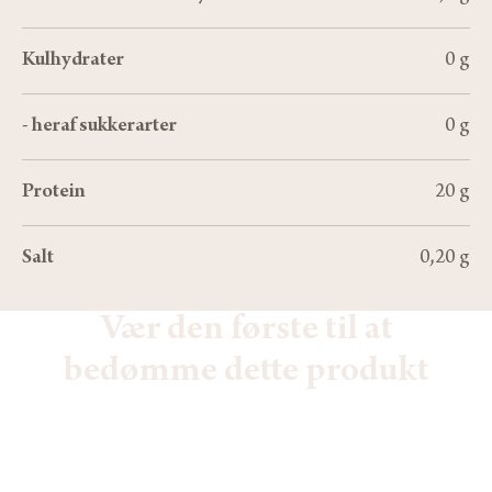
Kulhydrater
0 g
- heraf sukkerarter
0 g
Protein
20 g
Salt
0,20 g
Vær den første til at
bedømme dette produkt