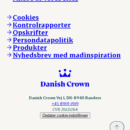
Hvem er vi
Øvrige henvendelser
Mød Danish Crown
Brand og visuel identitet
Andelsejere - gris
Vi går forrest
Andelsejere - kreatur
Cookies
Vores resultater
Danishcrownprofessional.com
Kontrolrapporter
Vores lokationer
DAT-Schaub.com
Opskrifter
Kontakt
ESS-FOOD.com
Persondatapolitik
Fonden Dansk Gastronomi
KLS.se
Produkter
nordicspoor.com
Nyhedsbrev med madinspiration
Scanhide.dk
Sokolow.pl
Danish Crown Vej 1, DK-8940 Randers
+45 8919 1919
CVR 26121264
Opdater cookie-indstillinger