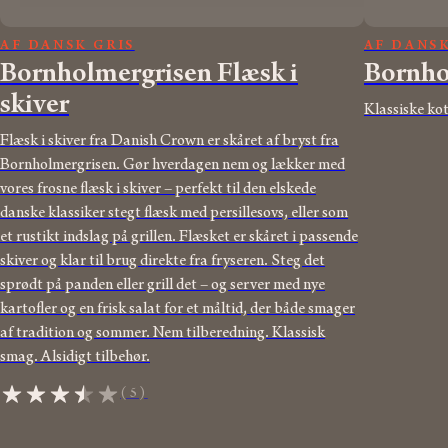
AF DANSK GRIS
AF DANSK
Bornholmer­gris­en Flæsk i
Bornho
skiver
Klassiske kot
Flæsk i skiver fra Danish Crown er skåret af bryst fra
Bornholmergrisen. Gør hverdagen nem og lækker med
vores frosne flæsk i skiver – perfekt til den elskede
danske klassiker stegt flæsk med persillesovs, eller som
et rustikt indslag på grillen. Flæsket er skåret i passende
skiver og klar til brug direkte fra fryseren. Steg det
sprødt på panden eller grill det – og server med nye
kartofler og en frisk salat for et måltid, der både smager
af tradition og sommer. Nem tilberedning. Klassisk
smag. Alsidigt tilbehør.
(5)