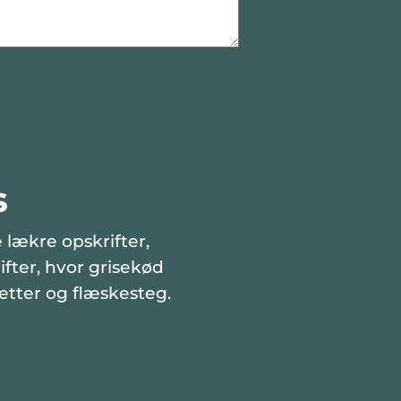
s
 lækre opskrifter,
fter, hvor grisekød
etter og flæskesteg.