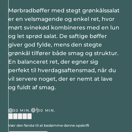
Mørbradbøffer med stegt grønkålssalat
er en velsmagende og enkel ret, hvor
mørt svinekød kombineres med en lun
og let sprød salat. De saftige bøffer
giver god fylde, mens den stegte
grønkål tilfører både smag og struktur.
En balanceret ret, der egner sig
perfekt til hverdagsaftensmad, når du
vil servere noget, der er nemt at lave
og fuldt af smag.
30 MIN.
30 MIN.
Vær den første til at bedømme denne opskrift