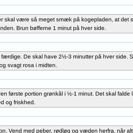
r skal være så meget smæk på kogepladen, at det s
den. Brun bøfferne 1 minut på hver side.
 færdige. De skal have 2½-3 minutter på hver side. S
og svagt rosa i midten.
 første portion grønkål i ½-1 minut. Det skal falde l
 og friskhed.
on. Vend med peber, rødløg og væden herfra, når alt