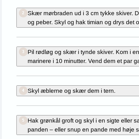
Skær mørbraden ud i 3 cm tykke skiver. D
2
og peber. Skyl og hak timian og drys det o
Pil rødløg og skær i tynde skiver. Kom i e
3
marinere i 10 minutter. Vend dem et par 
Skyl æblerne og skær dem i tern.
4
Hak grønkål groft og skyl i en sigte eller 
5
panden – eller snup en pande med høje si