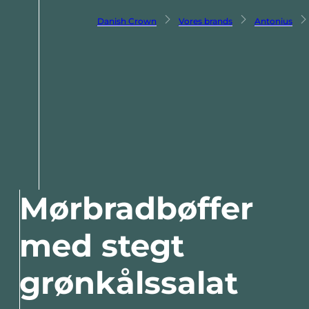
Danish Crown
Vores brands
Antonius
Mørbradbøffer
med stegt
grønkålssalat