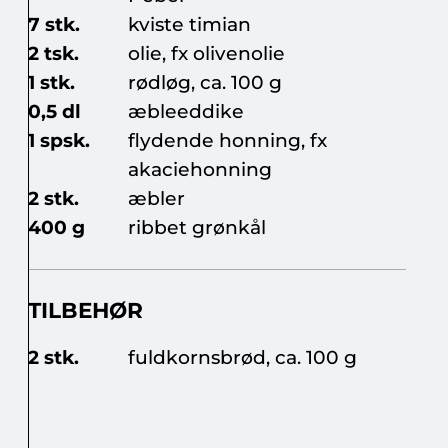
7 stk.
kviste timian
2 tsk.
olie, fx olivenolie
1 stk.
rødløg, ca. 100 g
0,5 dl
æbleeddike
1 spsk.
flydende honning, fx
akaciehonning
2 stk.
æbler
400 g
ribbet grønkål
TILBEHØR
2 stk.
fuldkornsbrød, ca. 100 g