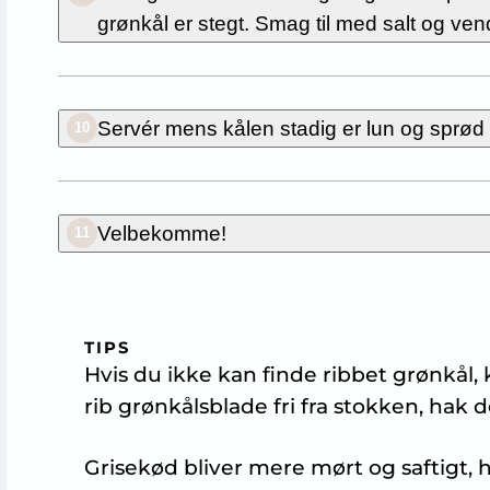
grønkål er stegt. Smag til med salt og ve
Servér mens kålen stadig er lun og sprød –
10
Velbekomme!
11
TIPS
Hvis du ikke kan finde ribbet grønkål,
rib grønkålsblade fri fra stokken, hak d
Grisekød bliver mere mørt og saftigt, hv