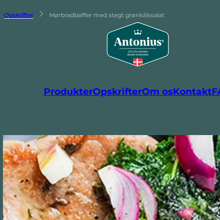
Opskrifter
Mørbradbøffer med stegt grønkålssalat
Produkter
Opskrifter
Om os
Kontakt
F