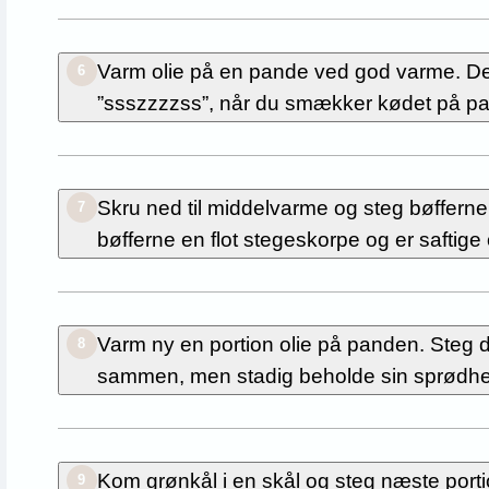
Varm olie på en pande ved god varme. De
6
”ssszzzzss”, når du smækker kødet på pan
Skru ned til middelvarme og steg bøfferne
7
bøfferne en flot stegeskorpe og er saftige 
Varm ny en portion olie på panden. Steg den
8
sammen, men stadig beholde sin sprødhed
Kom grønkål i en skål og steg næste porti
9