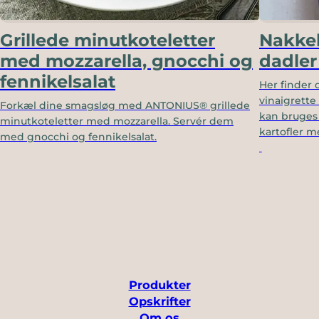
Grillede minutkoteletter
Nakkek
med mozzarella, gnocchi og
dadler
fennikelsalat
Her finder 
vinaigrette
Forkæl dine smagsløg med ANTONIUS® grillede
kan bruges t
minutkoteletter med mozzarella. Servér dem
kartofler m
med gnocchi og fennikelsalat.
Produkter
Opskrifter
Om os