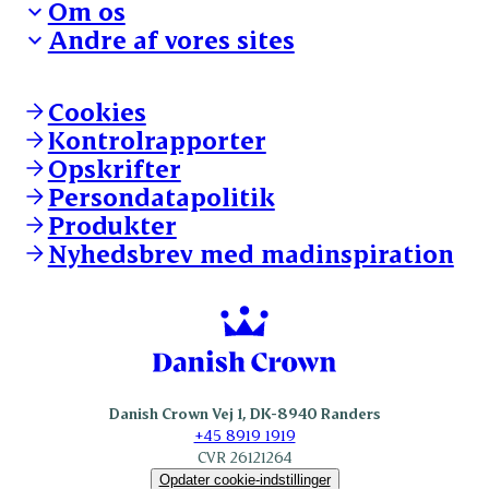
Om os
Reklamationer
Hverdagen
Arbejd med os
Andre af vores sites
Whistleblower
Ansvarlighed og nøgletal
Ledige stillinger
Hvem er vi
Øvrige henvendelser
Mød Danish Crown
Brand og visuel identitet
Andelsejere - gris
Vi går forrest
Andelsejere - kreatur
Cookies
Vores resultater
Danishcrownprofessional.com
Kontrolrapporter
Vores lokationer
DAT-Schaub.com
Opskrifter
Kontakt
ESS-FOOD.com
Persondatapolitik
Fonden Dansk Gastronomi
KLS.se
Produkter
nordicspoor.com
Nyhedsbrev med madinspiration
Scanhide.dk
Sokolow.pl
Danish Crown Vej 1, DK-8940 Randers
+45 8919 1919
CVR 26121264
Opdater cookie-indstillinger