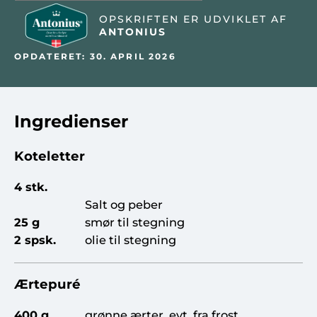
OPSKRIFTEN ER UDVIKLET AF
ANTONIUS
OPDATERET: 30. APRIL 2026
Ingredienser
Koteletter
4 stk.
Salt og peber
25 g
smør til stegning
2 spsk.
olie til stegning
Ærtepuré
400 g
grønne ærter, evt. fra frost