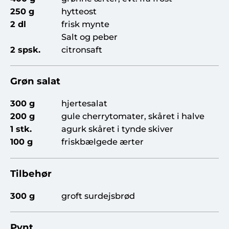
250 g
hytteost
2 dl
frisk mynte
Salt og peber
2 spsk.
citronsaft
Grøn salat
300 g
hjertesalat
200 g
gule cherrytomater, skåret i halve
1 stk.
agurk skåret i tynde skiver
100 g
friskbælgede ærter
Tilbehør
300 g
groft surdejsbrød
Pynt