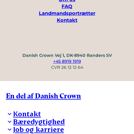
FAQ
Landmandsportrætter
Kontakt
Danish Crown Vej 1, DK-8940 Randers SV
+45 8919 1919
CVR 26 12 12 64
En del af Danish Crown
Kontakt
Bæredygtighed
Besøg Danish Crown
Job og karriere
Presse og nyheder
Fra jord til bord