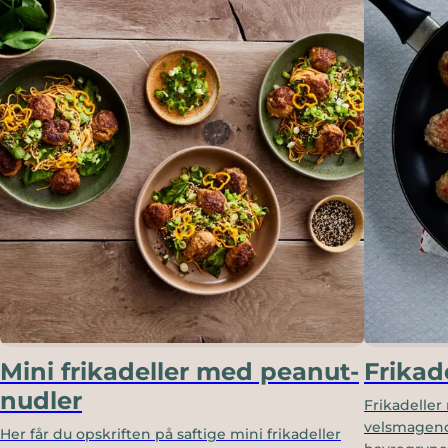
Mini frikadeller med peanut-
Frikad
nudler
Frikadelle
velsmagende
Her får du opskriften på saftige mini frikadeller