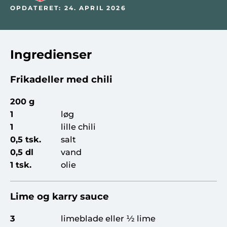
OPDATERET: 24. APRIL 2026
Ingredienser
Frikadeller med chili
200 g
1
løg
1
lille chili
0,5 tsk.
salt
0,5 dl
vand
1 tsk.
olie
Lime og karry sauce
3
limeblade eller ½ lime