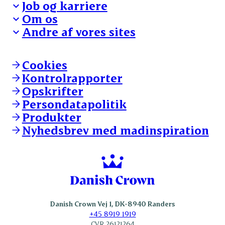
Job og karriere
Presse og nyheder
Fra jord til bord
Om os
Reklamationer
Hverdagen
Arbejd med os
Andre af vores sites
Whistleblower
Ansvarlighed og nøgletal
Ledige stillinger
Hvem er vi
Øvrige henvendelser
Mød Danish Crown
Brand og visuel identitet
Andelsejere - gris
Vi går forrest
Andelsejere - kreatur
Cookies
Vores resultater
Danishcrownprofessional.com
Kontrolrapporter
Vores lokationer
DAT-Schaub.com
Opskrifter
Kontakt
ESS-FOOD.com
Persondatapolitik
Fonden Dansk Gastronomi
KLS.se
Produkter
nordicspoor.com
Nyhedsbrev med madinspiration
Scanhide.dk
Sokolow.pl
Danish Crown Vej 1, DK-8940 Randers
+45 8919 1919
CVR 26121264