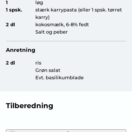
1
løg
1 spsk.
stærk karrypasta (eller 1 spsk. tørret
karry)
2 dl
kokosmælk, 6-8% fedt
Salt og peber
Anretning
2 dl
ris
Grøn salat
Evt. basilikumblade
Tilberedning