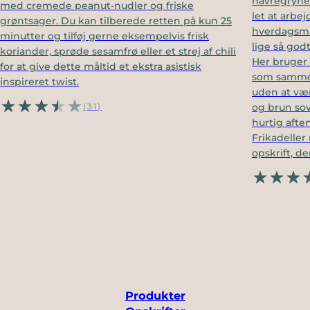
havregrynen
med cremede peanut-nudler og friske
let at arbe
grøntsager. Du kan tilberede retten på kun 25
hverdagsma
minutter og tilføj gerne eksempelvis frisk
lige så god
koriander, sprøde sesamfrø eller et strej af chili
Her bruger 
for at give dette måltid et ekstra asistisk
som sammen 
inspireret twist.
uden at væ
og brun sov
(31)
hurtig afte
Frikadeller
opskrift, de
Produkter