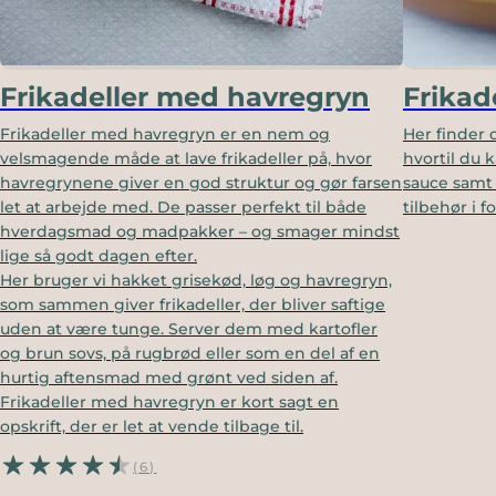
Frikadeller med havregryn
Frikad
Frikadeller med havregryn er en nem og
Her finder d
velsmagende måde at lave frikadeller på, hvor
hvortil du 
havregrynene giver en god struktur og gør farsen
sauce samt 
let at arbejde med. De passer perfekt til både
tilbehør i f
hverdagsmad og madpakker – og smager mindst
lige så godt dagen efter.
Her bruger vi hakket grisekød, løg og havregryn,
som sammen giver frikadeller, der bliver saftige
uden at være tunge. Server dem med kartofler
og brun sovs, på rugbrød eller som en del af en
hurtig aftensmad med grønt ved siden af.
Frikadeller med havregryn er kort sagt en
opskrift, der er let at vende tilbage til.
(6)