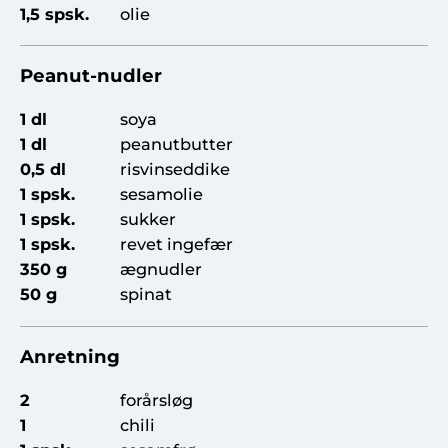
1,5 spsk.
olie
Peanut-nudler
1 dl
soya
1 dl
peanutbutter
0,5 dl
risvinseddike
1 spsk.
sesamolie
1 spsk.
sukker
1 spsk.
revet ingefær
350 g
ægnudler
50 g
spinat
Anretning
2
forårsløg
1
chili