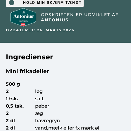
HOLD MIN SKÆRM TÆNDT
OPSKRIFTEN ER UDVIKLET AF
ANTONIUS
OPDATERET: 26. MARTS 2026
Ingredienser
Mini frikadeller
500 g
2
løg
1 tsk.
salt
0,5 tsk.
peber
2
æg
2 dl
havregryn
2 dl
vand,mælk eller fx mørk øl