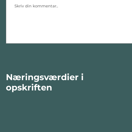
Næringsværdier i
opskriften
Næringsindhold pr.
Næringsind
100 g
person i o
Total antal gram
100
402