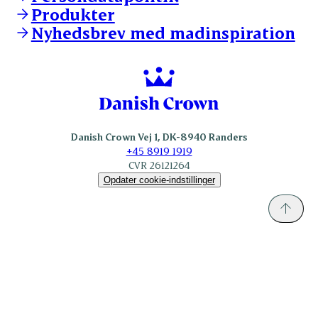
KLS.se
Produkter
nordicspoor.com
Nyhedsbrev med madinspiration
Scanhide.dk
Sokolow.pl
Danish Crown Vej 1, DK-8940 Randers
+45 8919 1919
CVR 26121264
Opdater cookie-indstillinger