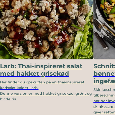
Larb: Thai-inspireret salat
Schnit
med hakket grisekød
bønnef
ingef
Her finder du opskriften på en thai-inspireret
kødsalat kaldet Larb.
Skinkeschn
Denne version er med hakket grisekød, grønt og
tilberednin
hvide ris.
har her lave
skinkeschni
giver rette