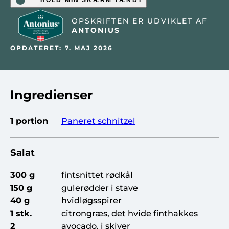
HOLD MIN SKÆRM TÆNDT
OPSKRIFTEN ER UDVIKLET AF
ANTONIUS
OPDATERET: 7. MAJ 2026
Ingredienser
1 portion
Paneret schnitzel
Salat
300 g
fintsnittet rødkål
150 g
gulerødder i stave
40 g
hvidløgsspirer
1 stk.
citrongræs, det hvide finthakkes
2
avocado, i skiver