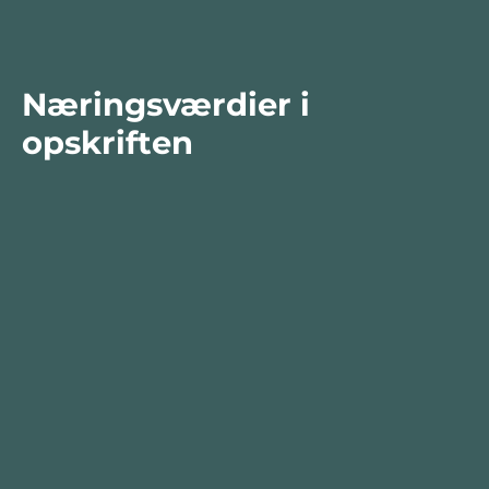
Næringsværdier i
opskriften
Næringsindhold pr.
Næringsind
100 g
person i o
Total antal gram
100
482
Energi (kcal)
223
1077
Fedt (g)
15
71
Kulhydrater (g)
15
71