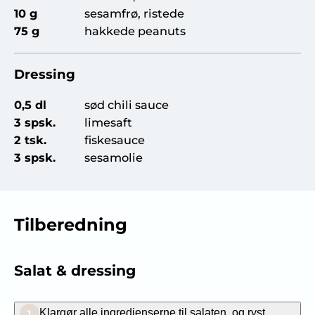
10 g
sesamfrø, ristede
75 g
hakkede peanuts
Dressing
0,5 dl
sød chili sauce
3 spsk.
limesaft
2 tsk.
fiskesauce
3 spsk.
sesamolie
Tilberedning
Salat & dressing
Klargør alle ingredienserne til salaten, og ryst
1