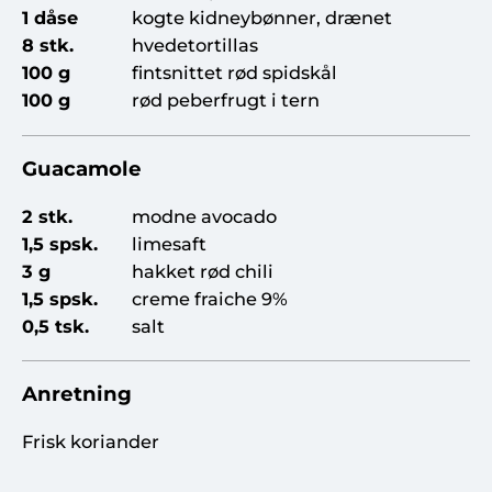
1 dåse
kogte kidneybønner, drænet
8 stk.
hvedetortillas
100 g
fintsnittet rød spidskål
100 g
rød peberfrugt i tern
Guacamole
2 stk.
modne avocado
1,5 spsk.
limesaft
3 g
hakket rød chili
1,5 spsk.
creme fraiche 9%
0,5 tsk.
salt
Anretning
Frisk koriander