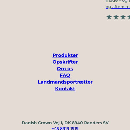
måde – og s
og aftensm
Produkter
Opskrifter
Om os
FAQ
Landmandsportrætter
Kontakt
Danish Crown Vej 1, DK-8940 Randers SV
+45 8919 1919