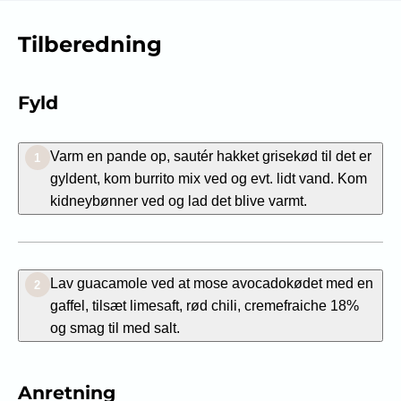
Tilberedning
Fyld
Varm en pande op, sautér hakket grisekød til det er
1
gyldent, kom burrito mix ved og evt. lidt vand. Kom
kidneybønner ved og lad det blive varmt.
Lav guacamole ved at mose avocadokødet med en
2
gaffel, tilsæt limesaft, rød chili, cremefraiche 18%
og smag til med salt.
Anretning