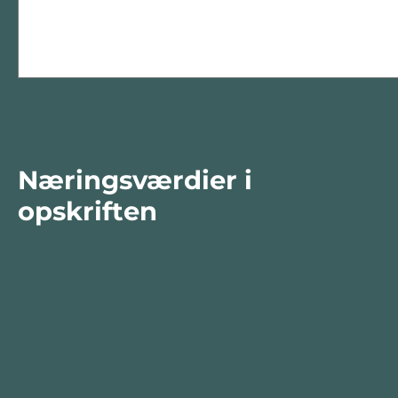
Næringsværdier i
opskriften
Næringsindhold pr.
Næringsind
100 g
person i o
Total antal gram
100
462
Energi (kcal)
148
684