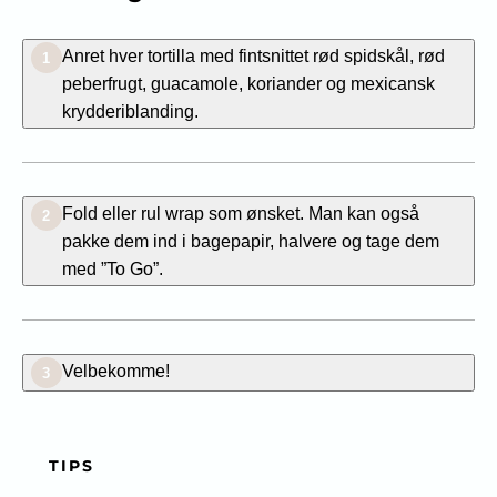
Anret hver tortilla med fintsnittet rød spidskål, rød
1
peberfrugt, guacamole, koriander og mexicansk
krydderiblanding.
Fold eller rul wrap som ønsket. Man kan også
2
pakke dem ind i bagepapir, halvere og tage dem
med ”To Go”.
Velbekomme!
3
TIPS