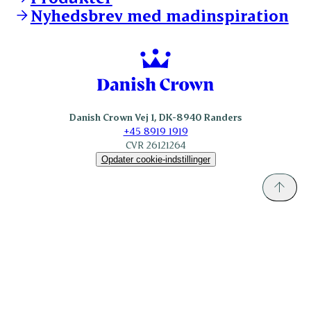
nordicspoor.com
Nyhedsbrev med madinspiration
Scanhide.dk
Sokolow.pl
Danish Crown Vej 1, DK-8940 Randers
+45 8919 1919
CVR 26121264
Opdater cookie-indstillinger