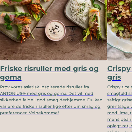
Friske risruller med gris og
Crispy
goma
gris
Prøv vores asiatisk inspirerede risruller fra
Crispy rice 
ANTONIUS® med gris og goma. Det vil med
smagfuld sa
sikkerhed falde i god smag derhjemme. Du kan
saftigt gri
variere de friske risruller lige efter din smag og
grøntsager.
præferencer. Velbekomme!
med lime, 
mens peanut
oplagt ret, 