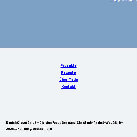
Produkte
Rezepte
Über Tulip
Kontakt
Danish Crown GmbH - Division Foods Germany, Christoph-Probst-Weg 26 , D-
20251, Hamburg, Deutschland