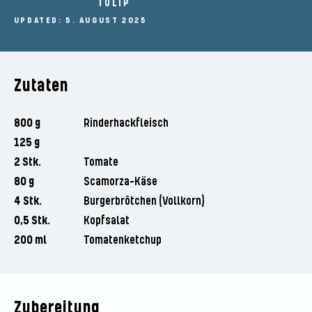
TULIP
UPDATED: 5. AUGUST 2025
Zutaten
800 g
Rinderhackfleisch
125 g
2 Stk.
Tomate
80 g
Scamorza-Käse
4 Stk.
Burgerbrötchen (Vollkorn)
0,5 Stk.
Kopfsalat
200 ml
Tomatenketchup
Zubereitung