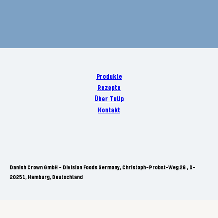
Produkte
Rezepte
Über Tulip
Kontakt
Danish Crown GmbH - Division Foods Germany, Christoph-Probst-Weg 26 , D-
20251, Hamburg, Deutschland