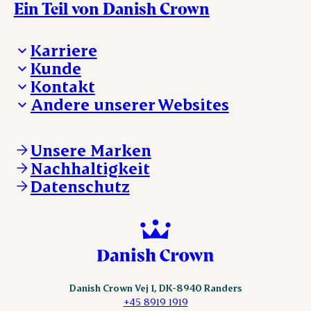
Ein Teil von Danish Crown
Karriere
Kunde
Deine Karriere bei Danish Crown
Kontakt
Aktuelle Jobangebote
Was wir anbieten
Andere unserer Websites
Danish Crown
Lebensmittelsicherheit
Aktuelles und Presse
Verkaufs- und Lieferbedingungen
Beanstandung
Danishcrownprofessional.com
Tierwohl
Whistleblower
DAT-Schaub.com
Unsere Marken
Sonstige Anfragen
ESS-FOOD.com
Nachhaltigkeit
KLS.se
Datenschutz
nordicspoor.com
scanhide.dk
sokolow.pl
Danish Crown Vej 1, DK-8940 Randers
+45 8919 1919