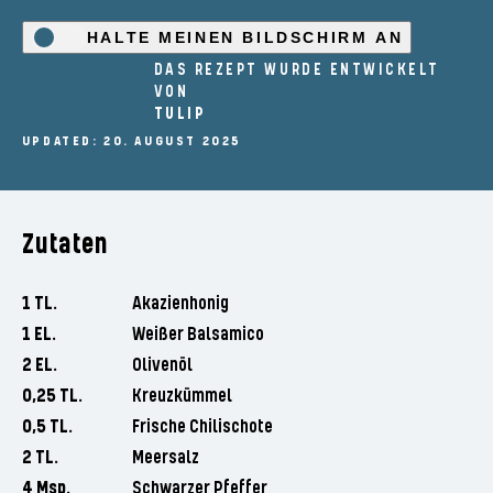
HALTE MEINEN BILDSCHIRM AN
DAS REZEPT WURDE ENTWICKELT
VON
TULIP
UPDATED: 20. AUGUST 2025
Zutaten
1 TL.
Akazienhonig
1 EL.
Weißer Balsamico
2 EL.
Olivenöl
0,25 TL.
Kreuzkümmel
0,5 TL.
Frische Chilischote
2 TL.
Meersalz
4 Msp.
Schwarzer Pfeffer