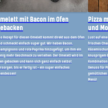
melett mit Bacon im Ofen
Pizza 
ebacken
und Mo
s Rezept für diesen Omelett kommt direkt aus dem Ofen
Lust auf eine
d schmeckt einfach super gut. Wir haben Bacon,
frischen Cha
ampignons und rote Paprika hinzugefügt, um ihm ein
Käsemischun
nig mehr Geschmack zu verleihen. Der Omelett wird im
knusprigem B
en gebacken und kann sich ganz einfach selbst
Kombination 
rsorgen, bis er fertig ist - ein super einfaches
Genuss für Pi
bendessen!
gemütlichen 
Menü!