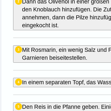
Dann das Olivenöl in einer großen
2
den Knoblauch hinzufügen. Die Zut
annehmen, dann die Pilze hinzufüge
eingekocht ist.
Mit Rosmarin, ein wenig Salz und
3
Garnieren beiseitestellen.
In einem separaten Topf, das Was
4
Den Reis in die Pfanne geben. Eini
5