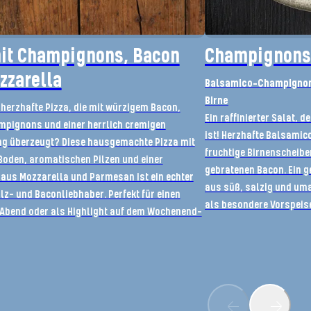
mit Champignons, Bacon
Champignons 
zzarella
Balsamico-Champignons
Birne
 herzhafte Pizza, die mit würzigem Bacon,
Ein raffinierter Salat, 
mpignons und einer herrlich cremigen
ist! Herzhafte Balsami
g überzeugt? Diese hausgemachte Pizza mit
fruchtige Birnenscheibe
oden, aromatischen Pilzen und einer
gebratenen Bacon. Ein
aus Mozzarella und Parmesan ist ein echter
aus süß, salzig und umam
lz- und Baconliebhaber. Perfekt für einen
als besondere Vorspeis
Abend oder als Highlight auf dem Wochenend-