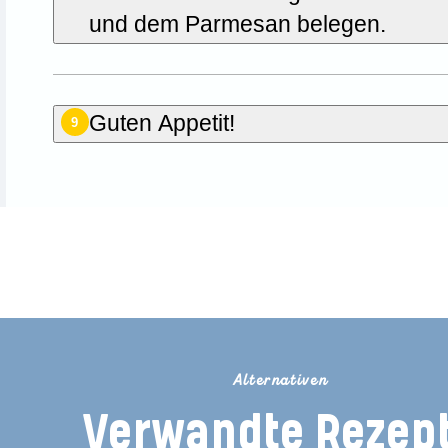
und dem Parmesan belegen.
Guten Appetit!
9
ie der Erste, der dieses Rez
Alternativen
Verwandte Rezep