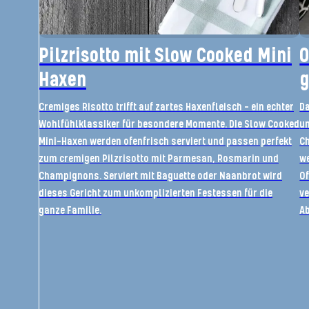
Pilzrisotto mit Slow Cooked Mini
O
Haxen
g
Cremiges Risotto trifft auf zartes Haxenfleisch – ein echter
Da
Wohlfühlklassiker für besondere Momente. Die Slow Cooked
un
Mini-Haxen werden ofenfrisch serviert und passen perfekt
Ch
zum cremigen Pilzrisotto mit Parmesan, Rosmarin und
we
Champignons. Serviert mit Baguette oder Naanbrot wird
Of
dieses Gericht zum unkomplizierten Festessen für die
ve
ganze Familie.
A