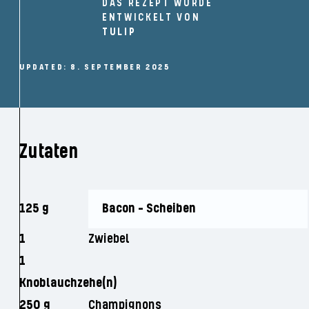
DAS REZEPT WURDE
ENTWICKELT VON
TULIP
UPDATED: 8. SEPTEMBER 2025
Zutaten
125 g
Bacon - Scheiben
1
Zwiebel
1
Knoblauchzehe(n)
250 g
Champignons