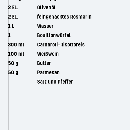
2 EL.
Olivenöl
2 EL.
feingehacktes Rosmarin
1 L
Wasser
1
Bouillonwürfel
300 ml
Carnaroli-Risottoreis
100 ml
Weißwein
50 g
Butter
50 g
Parmesan
Salz und Pfeffer