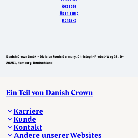
Rezepte
Über Tulip
Kontakt
Danish Crown GmbH - Division Foods Germany, Christoph-Probst-Weg 26 , D-
20251, Hamburg, Deutschland
Ein Teil von Danish Crown
Karriere
Kunde
Deine Karriere bei Danish Crown
Kontakt
Aktuelle Jobangebote
Was wir anbieten
Andere unserer Websites
Danish Crown
Lebensmittelsicherheit