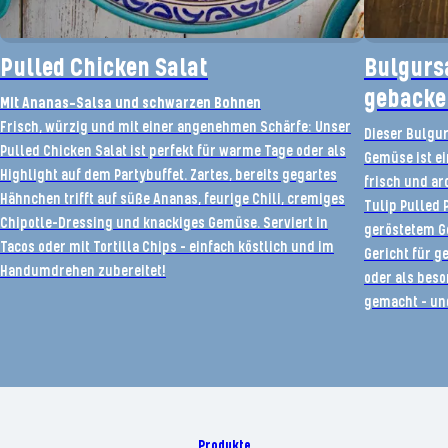
Pulled Chicken Salat
Bulgursa
geback
Mit Ananas-Salsa und schwarzen Bohnen
Frisch, würzig und mit einer angenehmen Schärfe: Unser
Dieser Bulgu
Pulled Chicken Salat ist perfekt für warme Tage oder als
Gemüse ist ein
Highlight auf dem Partybuffet. Zartes, bereits gegartes
frisch und a
Hähnchen trifft auf süße Ananas, feurige Chili, cremiges
Tulip Pulled 
Chipotle-Dressing und knackiges Gemüse. Serviert in
geröstetem G
Tacos oder mit Tortilla Chips – einfach köstlich und im
Gericht für g
Handumdrehen zubereitet!
oder als beso
gemacht – un
Produkte