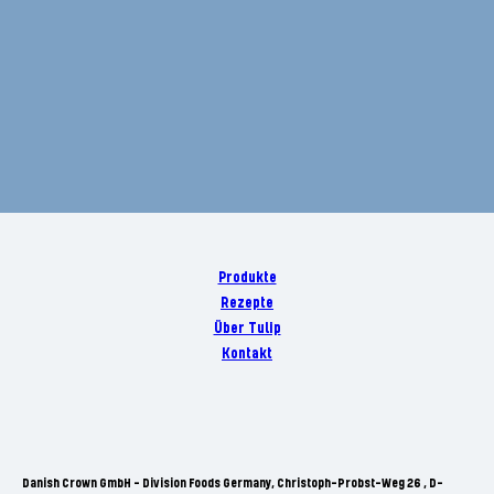
Produkte
Rezepte
Über Tulip
Kontakt
Danish Crown GmbH - Division Foods Germany, Christoph-Probst-Weg 26 , D-