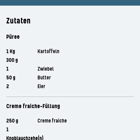
Zutaten
Püree
1 Kg
Kartoffeln
300 g
1
Zwiebel
50 g
Butter
2
Eier
Creme fraiche-Füllung
250 g
Creme fraiche
1
Knoblauchzehe(n)