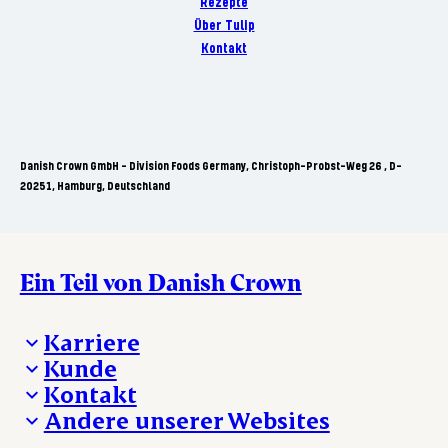
Rezepte
Über Tulip
Kontakt
Danish Crown GmbH - Division Foods Germany, Christoph-Probst-Weg 26 , D-
20251, Hamburg, Deutschland
Ein Teil von Danish Crown
Karriere
Kunde
Deine Karriere bei Danish Crown
Kontakt
Aktuelle Jobangebote
Was wir anbieten
Andere unserer Websites
Danish Crown
Lebensmittelsicherheit
Aktuelles und Presse
Verkaufs- und Lieferbedingungen