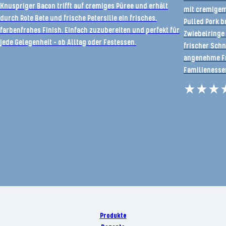
Knuspriger Bacon trifft auf cremiges Püree und erhält
mit cremigem
durch Rote Bete und frische Petersilie ein frisches,
Pulled Pork b
farbenfrohes Finish. Einfach zuzubereiten und perfekt für
Zwiebelringe 
jede Gelegenheit – ob Alltag oder Festessen.
frischer Schn
angenehme Fri
Familienessen
Produkte